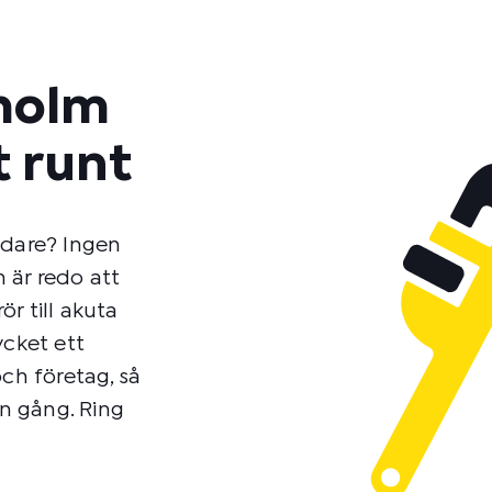
holm
t runt
ndare? Ingen
 är redo att
ör till akuta
ycket ett
h företag, så
en gång. Ring