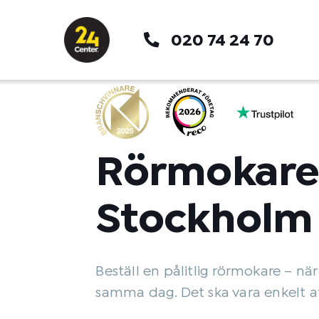
Hoppa
till
020 74 24 70
innehåll
Rörmokar
Stockholm
Beställ en pålitlig rörmokare – när
samma dag. Det ska vara enkelt at