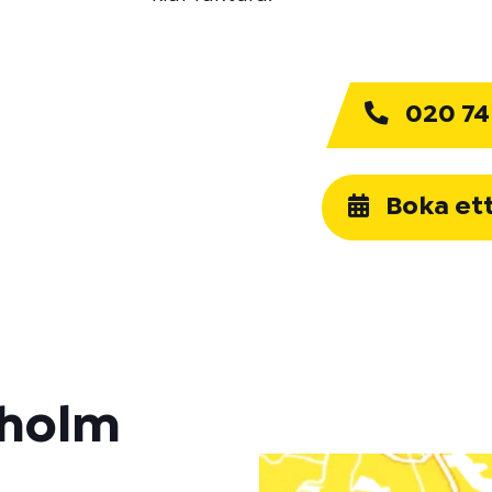
020 74
Boka et
kholm