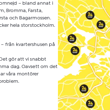
 omnejd – bland annat i
, Bromma, Farsta,
Årsta och Bagarmossen.
äcker hela storstockholm.
– från kvartershusen på
Det gör att vi snabbt
samma dag. Oavsett om det
 har våra montörer
-problem.