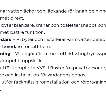
agar vattenläckor och läckande rör innan de hinn
emet direkt.
 byter blandare, kranar och toaletter snabbt och 
met bättre funktion.
edare
– Vi byter och installerar varmvattenbereda
v beredare för ditt hem.
lning
– Vi rengör rören med effektiv högtryckss
vloppet i toppskick.
 utför kompletta VVS-tjänster för privatpersoner
ice och installation för vardagens behov.
 utför fackmässig rörinstallation och rördragnin
.