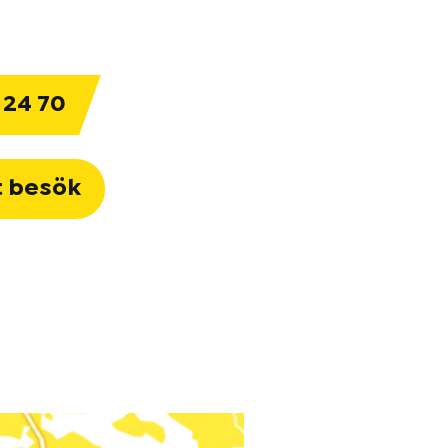
 24 70
t besök