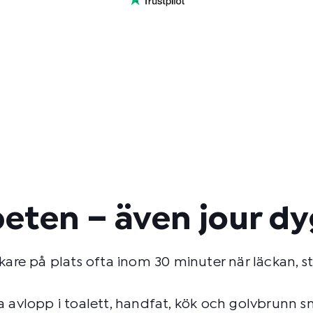
beten – även jour d
re på plats ofta inom 30 minuter när läckan, sto
ta avlopp i toalett, handfat, kök och golvbrunn s