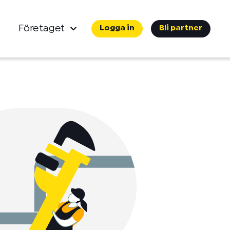
Företaget
Logga in
Bli partner