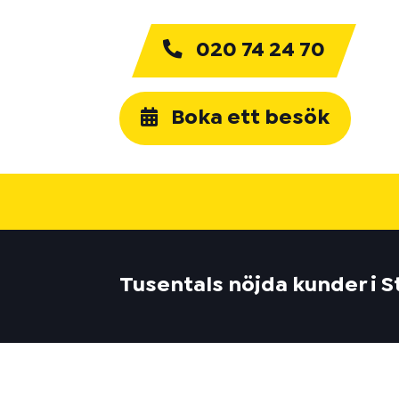
020 74 24 70
Boka ett besök
Tusentals nöjda kunder i S