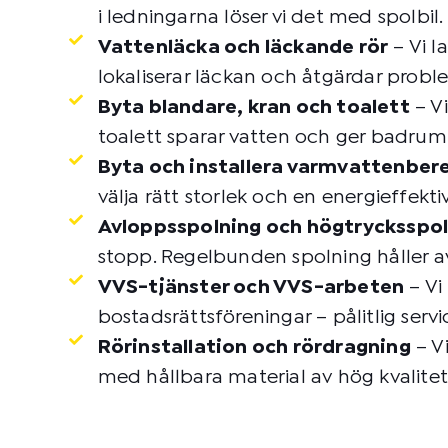
i ledningarna löser vi det med spolbil.
Vattenläcka och läckande rör
– Vi l
lokaliserar läckan och åtgärdar probl
Byta blandare, kran och toalett
– Vi
toalett sparar vatten och ger badrum
Byta och installera varmvattenber
välja rätt storlek och en energieffekti
Avloppsspolning och högtrycksspo
stopp. Regelbunden spolning håller a
VVS-tjänster och VVS-arbeten
– Vi
bostadsrättsföreningar – pålitlig serv
Rörinstallation och rördragning
– Vi
med hållbara material av hög kvalitet