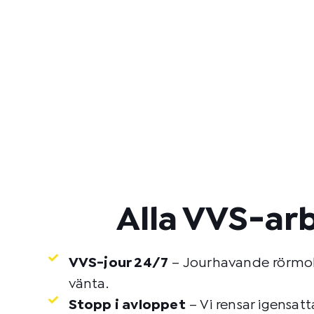
Alla VVS-ar
VVS-jour 24/7
– Jourhavande rörmoka
vänta.
Stopp i avloppet
– Vi rensar igensat