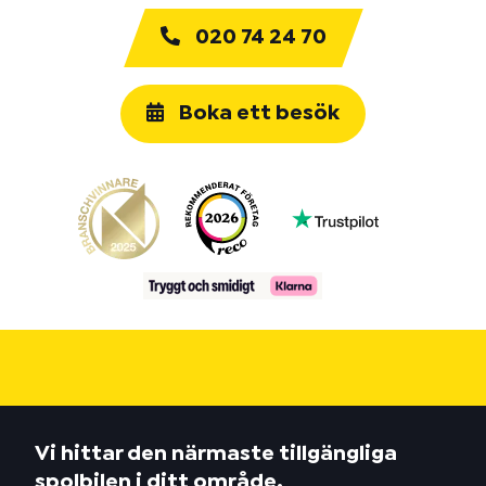
020 74 24 70
Boka ett besök
Vi hittar den närmaste tillgängliga
spolbilen i ditt område.