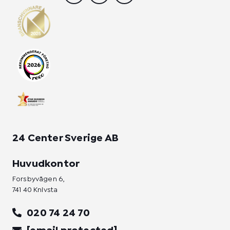
s
c
n
t
e
k
a
b
e
g
o
d
r
o
i
a
k
n
m
-
-
f
i
n
24 Center Sverige AB
Huvudkontor
Forsbyvägen 6,
741 40 Knivsta
020 74 24 70