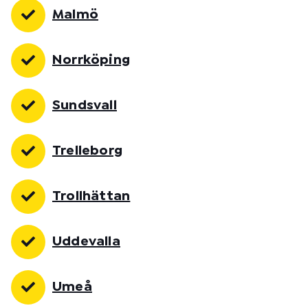
Malmö
Norrköping
Sundsvall
Trelleborg
Trollhättan
Uddevalla
Umeå