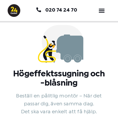
Hoppa
020 74 24 70
till
innehåll
Högeffektssugning och
-blåsning
Beställ en pålitlig montör – När det
passar dig, även samma dag.
Det ska vara enkelt att få hjälp.