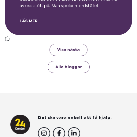
av oss stött på. Man spolar men istället
LÄS MER
Visa nästa
Alla bloggar
Det ska vara enkelt att få hjälp.
I
F
L
n
a
i