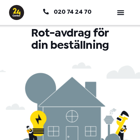
Hoppa
020 74 24 70
till
innehåll
Rot-avdrag för
din beställning