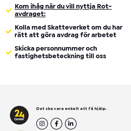
Kom ihåg när du vill nyttja Rot-
avdraget:
Kolla med Skatteverket om du har
rätt att göra avdrag för arbetet
Skicka personnummer och
fastighetsbeteckning till oss
Det ska vara enkelt att få hjälp.
I
F
L
n
a
i