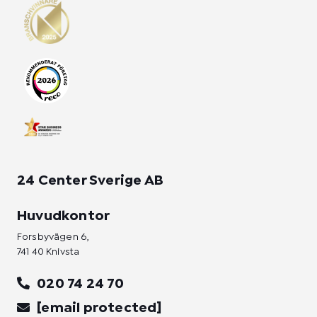
s
c
n
t
e
k
a
b
e
g
o
d
r
o
i
a
k
n
m
-
-
f
i
n
24 Center Sverige AB
Huvudkontor
Forsbyvägen 6,
741 40 Knivsta
020 74 24 70
[email protected]