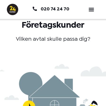
Hoppa
020 74 24 70
till
innehåll
Företagskunder
Vilken avtal skulle passa dig?