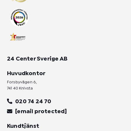
g
o
d
r
o
i
a
k
n
m
-
-
f
i
n
24 Center Sverige AB
Huvudkontor
Forsbyvägen 6,
741 40 Knivsta
020 74 24 70
[email protected]
Kundtjänst