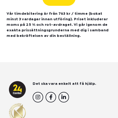
Vår timdebitering är från 763 kr / timme (bokat
minst 3 vardagar innan utföring). Priset inkluderar
moms på 25 % och rot-avdraget. Vi går igenom de
exakta prissättningsgrunderna med dig i samband
med bekräftelsen av din beställning.
Det ska vara enkelt att få hjälp.
I
F
L
n
a
i
s
c
n
t
e
k
a
b
e