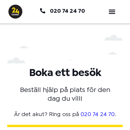
Hoppa
020 74 24 70
till
innehåll
Boka ett besök
Beställ hjälp på plats för den
dag du vill!
Är det akut? Ring oss på
020 74 24 70
.