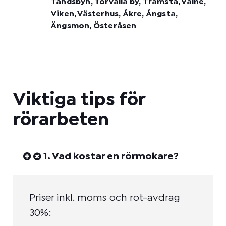
Tandsbyn, Torvalla by, Tramsta, Valne,
Viken, Västerhus, Åkre, Ångsta,
Ängsmon, Österåsen
Viktiga tips för
rörarbeten
1. Vad kostar en rörmokare?
Priser inkl. moms och rot-avdrag
30%: