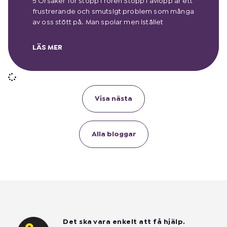
5 Orsaker för stopp i rören Stopp i avlopp är ett
frustrerande och smutsigt problem som många
av oss stött på. Man spolar men istället
LÄS MER
Visa nästa
Alla bloggar
Det ska vara enkelt att få hjälp.