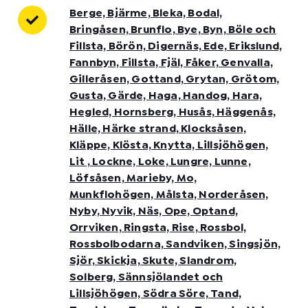
Berge, Bjärme, Bleka, Bodal,
Bringåsen, Brunflo, Bye, Byn, Böle och
Fillsta, Börön, Digernäs, Ede, Erikslund,
Fannbyn, Fillsta, Fjäl, Fåker, Genvalla,
Gilleråsen, Gottand, Grytan, Grötom,
Gusta, Gärde, Haga, Handog, Hara,
Hegled, Hornsberg, Husås, Häggenås,
Hälle, Härke strand, Klocksåsen,
Kläppe, Klösta, Knytta, Lillsjöhögen,
Lit , Lockne, Loke, Lungre, Lunne,
Löfsåsen, Marieby, Mo,
Munkflohögen, Målsta, Norderåsen,
Nyby, Nyvik, Näs, Ope, Optand,
Orrviken, Ringsta, Rise, Rossbol,
Rossbolbodarna, Sandviken, Singsjön,
Sjör, Skickja, Skute, Slandrom,
Solberg, Sännsjölandet och
Lillsjöhögen, Södra Söre, Tand,