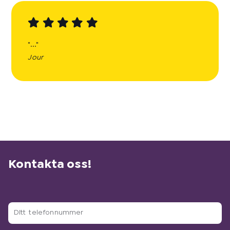
"..."
Jour
Kontakta oss!
D
i
t