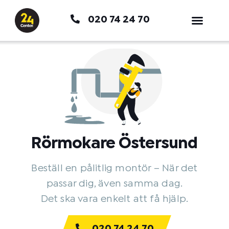
Hoppa
020 74 24 70
till
innehåll
Rörmokare Östersund
Beställ en pålitlig montör – När det
passar dig, även samma dag.
Det ska vara enkelt att få hjälp.
020 74 24 70