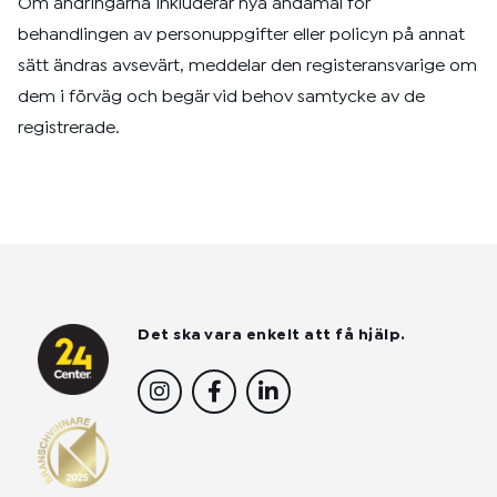
Om ändringarna inkluderar nya ändamål för
behandlingen av personuppgifter eller policyn på annat
sätt ändras avsevärt, meddelar den registeransvarige om
dem i förväg och begär vid behov samtycke av de
registrerade.
Det ska vara enkelt att få hjälp.
I
F
L
n
a
i
s
c
n
t
e
k
a
b
e
g
o
d