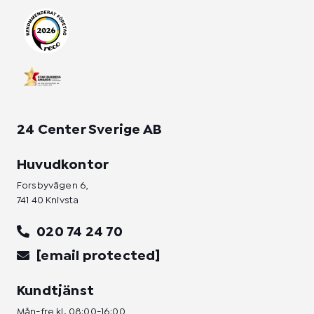
r
o
i
a
k
n
m
-
-
f
i
n
24 Center Sverige AB
Huvudkontor
Forsbyvägen 6,
741 40 Knivsta
020 74 24 70
[email protected]
Kundtjänst
Mån-fre kl. 08:00-16:00