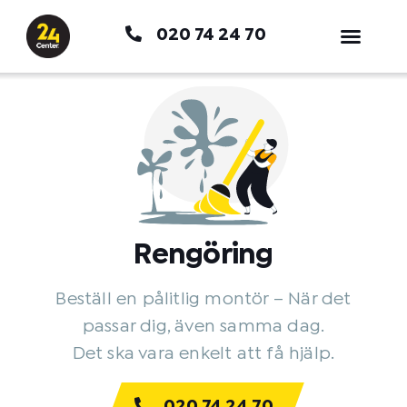
Hoppa
020 74 24 70
till
innehåll
Rengöring
Beställ en pålitlig montör – När det
passar dig, även samma dag.
Det ska vara enkelt att få hjälp.
020 74 24 70