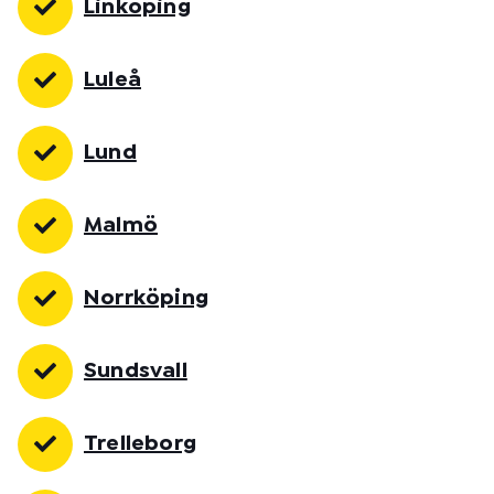
Linköping
Luleå
Lund
Malmö
Norrköping
Sundsvall
Trelleborg