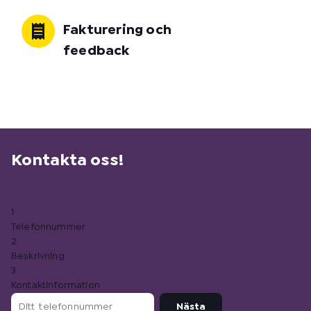
Fakturering och
feedback
Kontakta oss!
1
Telefonnummer
2
Beskrivning
3
Kontaktinformation
D
Nästa