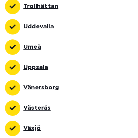
Trollhättan
Uddevalla
Umeå
Uppsala
Vänersborg
Västerås
Växjö