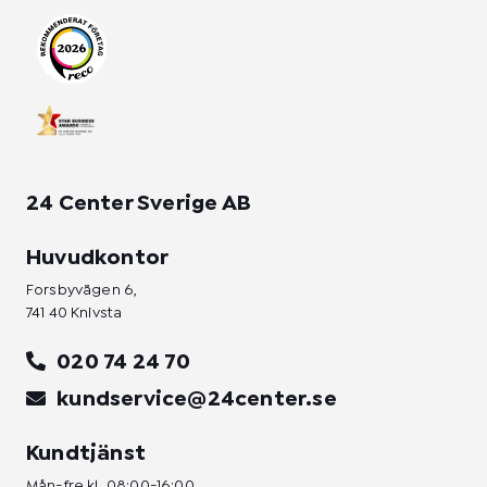
r
o
i
a
k
n
m
-
-
f
i
n
24 Center Sverige AB
Huvudkontor
Forsbyvägen 6,
741 40 Knivsta
020 74 24 70
kundservice@24center.se
Kundtjänst
Mån-fre kl. 08:00-16:00