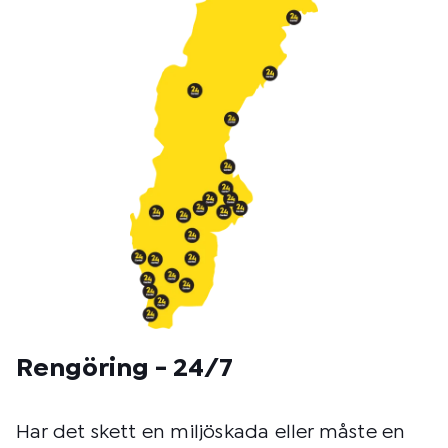
t
o
d
:
Rengöring - 24/7
Har det skett en miljöskada eller måste en