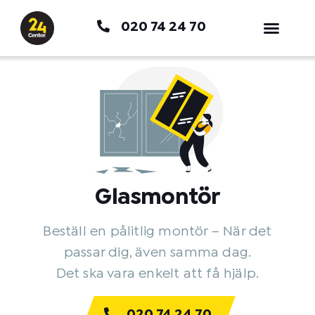
Hoppa
020 74 24 70
till
innehåll
Glasmontör
Beställ en pålitlig montör – När det
passar dig, även samma dag.
Det ska vara enkelt att få hjälp.
020 74 24 70