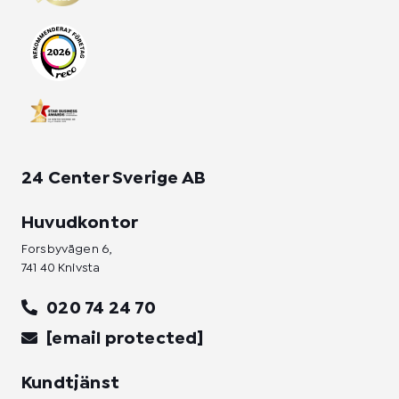
g
o
d
r
o
i
a
k
n
m
-
-
f
i
n
24 Center Sverige AB
Huvudkontor
Forsbyvägen 6,
741 40 Knivsta
020 74 24 70
[email protected]
Kundtjänst