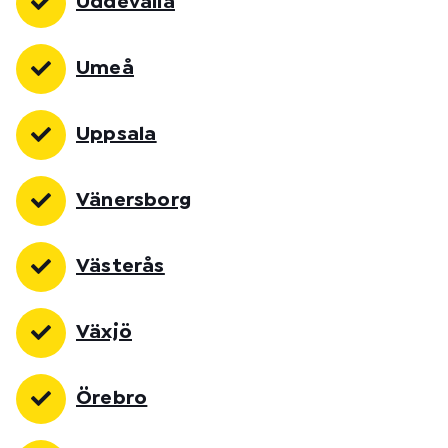
Uddevalla
Umeå
Uppsala
Vänersborg
Västerås
Växjö
Örebro