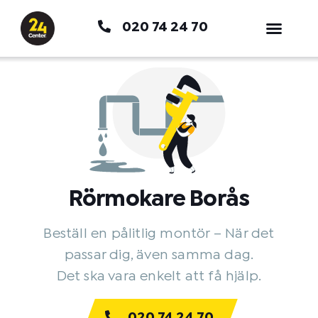
Hoppa
020 74 24 70
till
innehåll
Rörmokare Borås
Beställ en pålitlig montör – När det
passar dig, även samma dag.
Det ska vara enkelt att få hjälp.
020 74 24 70