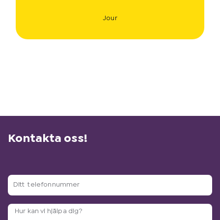
Jour
Kontakta oss!
D
i
t
A
t
r