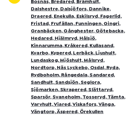
Bosnäs, Bredared, Brämhult,
Dalshestre, Dalsjöfors, Dannike,
Draered, Enekulla, Eskilsryd, Fagerlid,
Fristad, Frufällan, Funningen, Gingri,
Granbäcken, Gånghester, Götebacka,
Hedared, Hjälmryd, Hålsjö,
Kinnarumma, Kråkered, Kullasand,
Kvarbo, Kypered, Lerbäck, Ljushult,
Lundaskog, Mjöshult, Målsryd,
Nordtorp, Näs Lyckebo, Osdal, Ryda,
Rydboholm, Rångedala, Sandared,
Sandhult, Sandsjön, Seglora,
Sjömarken, Skrapered, Slättaryd,
Sparsör, Svaneholm, Tosseryd, Tämta,
Varvhult, Viared, Viskafors, Vänga,
Vängtorp, Äspered, Örekullen