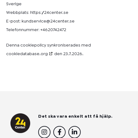
Sverige
Webbplats:
https://24center.se
E-post:
kundservice@
24center.se
Telefonnummer: +4620742472
Denna cookiepolicy synkroniserades med
cookiedatabase.org
den 23.7.2026.
Det ska vara enkelt att få hjälp.
I
F
L
n
a
i