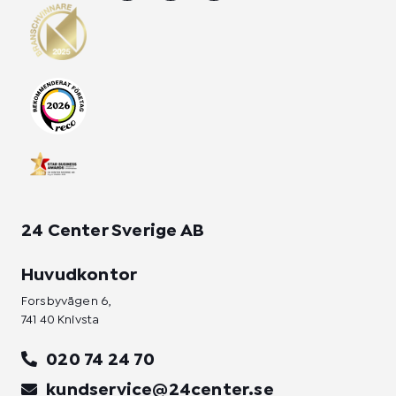
s
c
n
t
e
k
a
b
e
g
o
d
r
o
i
a
k
n
m
-
-
f
i
n
24 Center Sverige AB
Huvudkontor
Forsbyvägen 6,
741 40 Knivsta
020 74 24 70
kundservice@24center.se