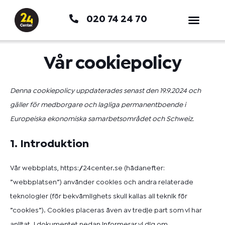
Hoppa
020 74 24 70
till
innehåll
Vår cookiepolicy
Consent
Consent
Consent
Consent
Consent
Consent
Consent
Consent
Consent
Consent
Consent
Consent
Consent
Preferen
Statistik
Marknadsf
Denna cookiepolicy uppdaterades senast den 19.9.2024 och
to
to
to
to
to
to
to
to
to
to
to
to
to
gäller för medborgare och lagliga permanentboende i
service
service
service
service
service
service
service
service
service
service
service
service
service
Europeiska ekonomiska samarbetsområdet och Schweiz.
elementor
google-
facebook
wordpress
nitropack
google-
zendesk
sharethis
google-
youtube
hubspot
linkedin
Övrigt
1. Introduktion
analytics
recaptcha
fonts
Vår webbplats,
https://24center.se
(hädanefter:
”webbplatsen”) använder cookies och andra relaterade
teknologier (för bekvämlighets skull kallas all teknik för
”cookies”). Cookies placeras även av tredje part som vi har
anlitat. I dokumentet nedan informerar vi dig om