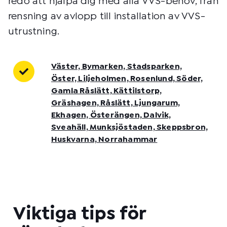
redo att hjälpa dig med alla VVS-behov, från
rensning av avlopp till installation av VVS-
utrustning.
Väster, Bymarken, Stadsparken,
Öster, Liljeholmen, Rosenlund, Söder,
Gamla Råslätt, Kättilstorp,
Gräshagen, Råslätt, Ljungarum,
Ekhagen, Österängen, Dalvik,
Sveahäll, Munksjöstaden, Skeppsbron,
Huskvarna, Norrahammar
Viktiga tips för