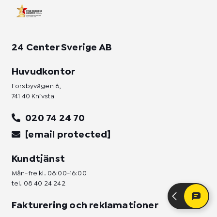
n
24 Center Sverige AB
Huvudkontor
Forsbyvägen 6,
741 40 Knivsta
020 74 24 70
[email protected]
Kundtjänst
Mån-fre kl. 08:00-16:00
tel.
08 40 24 242
Fakturering och reklamationer