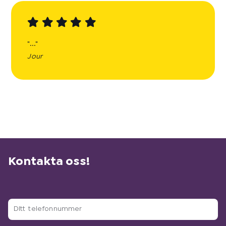
"..."
Jour
Kontakta oss!
D
i
t