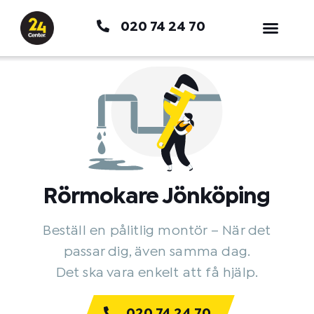
Hoppa
020 74 24 70
till
innehåll
Rörmokare Jönköping
Beställ en pålitlig montör – När det
passar dig, även samma dag.
Det ska vara enkelt att få hjälp.
020 74 24 70