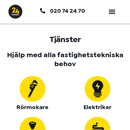
Hoppa
020 74 24 70
till
innehåll
Tjänster
Hjälp med alla fastighetstekniska
behov
Rörmokare
Elektriker