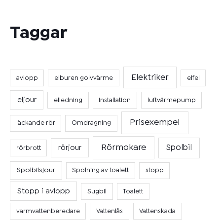
Taggar
Elektriker
avlopp
elburen golvvärme
elfel
eljour
elledning
Installation
luftvärmepump
Prisexempel
läckande rör
Omdragning
Rörmokare
Spolbil
rörjour
rörbrott
Spolbilsjour
Spolning av toalett
stopp
Stopp i avlopp
Sugbil
Toalett
varmvattenberedare
Vattenlås
Vattenskada