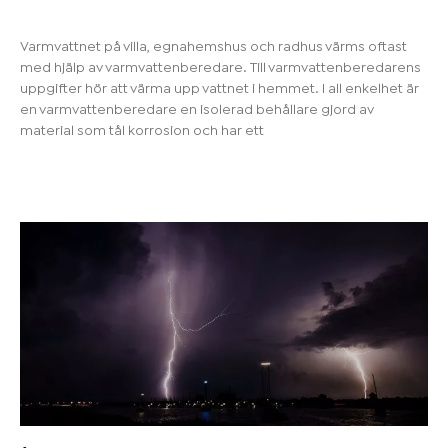
Varmvattnet på villa, egnahemshus och radhus värms oftast
med hjälp av varmvattenberedare. Till varmvattenberedarens
uppgifter hör att värma upp vattnet i hemmet. I all enkelhet är
en varmvattenberedare en isolerad behållare gjord av
material som tål korrosion och har ett