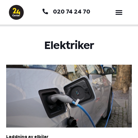
Hoppa
020 74 24 70
till
innehåll
Elektriker
Laddning av elbilar