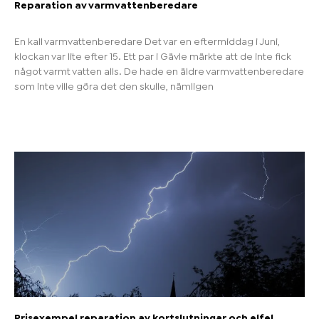
Reparation av varmvattenberedare
En kall varmvattenberedare Det var en eftermiddag i Juni,
klockan var lite efter 15. Ett par i Gävle märkte att de inte fick
något varmt vatten alls. De hade en äldre varmvattenberedare
som inte ville göra det den skulle, nämligen
Prisexempel reparation av kortslutningar och elfel