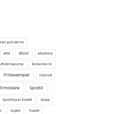
uren golvvärme
eljour
elfel
elledning
luftvärmepump
läckande rör
Prisexempel
rörbrott
örmokare
Spolbil
Spolning av toalett
stopp
p
Sugbil
Toalett