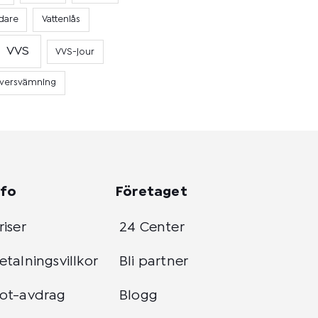
dare
Vattenlås
VVS
VVS-jour
versvämning
nfo
Företaget
riser
24 Center
etalningsvillkor
Bli partner
ot-avdrag
Blogg