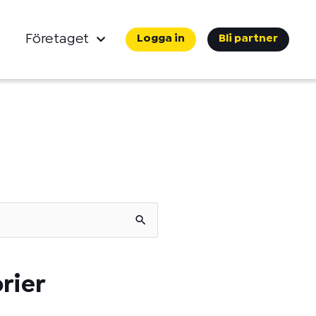
Företaget
Logga in
Bli partner
rier