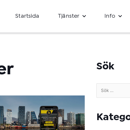
Startsida
Tjänster
Info
er
Sök
Sök
efter:
Katego