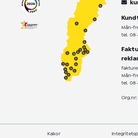
r
o
i
ku
a
k
n
m
-
-
Kund
f
i
n
Mån-fre
tel.
08 
Faktu
rekl
faktur
Mån-fre
tel.
08 
Org.nr:
Kakor
Integritets