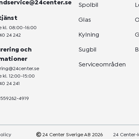
ndservice@24center.se
Spolbil
L
tjänst
Glas
 kl. 08:00-16:00
Kylning
G
40 24 242
rering och
Sugbil
B
amationer
Serviceområden
ering@24center.se
 kl. 12:00-15:00
40 24 241
 559262-4919
policy
24 Center Sverige AB 2026
24 Center-l