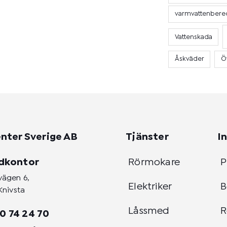
varmvattenbere
Vattenskada
Åskväder
Ö
nter Sverige AB
Tjänster
I
dkontor
Rörmokare
P
vägen 6,
Elektriker
B
Knivsta
Låssmed
R
0 74 24 70