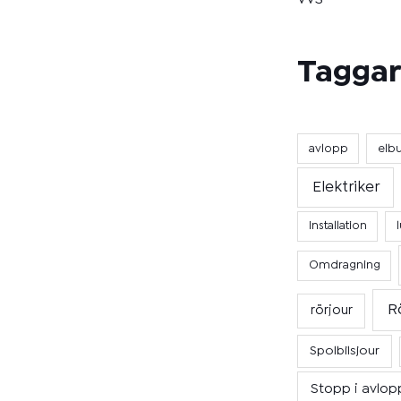
Taggar
avlopp
elb
Elektriker
Installation
Omdragning
R
rörjour
Spolbilsjour
Stopp i avlop