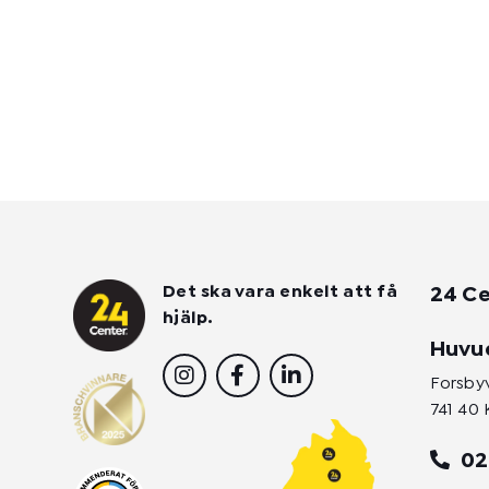
Det ska vara enkelt att få
24 Ce
hjälp.
Huvu
I
F
L
n
a
i
Forsby
s
c
n
741 40 
t
e
k
a
b
e
02
g
o
d