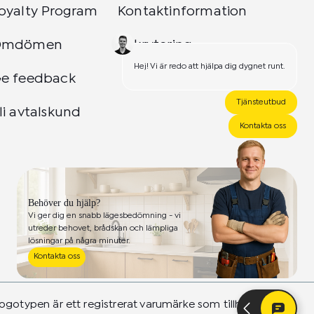
oyalty Program
Kontaktinformation
Omdömen
Rekrytering
Hej! Vi är redo att hjälpa dig dygnet runt.
e feedback
Tjänsteutbud
li avtalskund
Kontakta oss
Behöver du hjälp?
Vi ger dig en snabb lägesbedömning - vi
utreder behovet, brådskan och lämpliga
lösningar på några minuter.
Kontakta oss
ogotypen är ett registrerat varumärke som tillhör 24