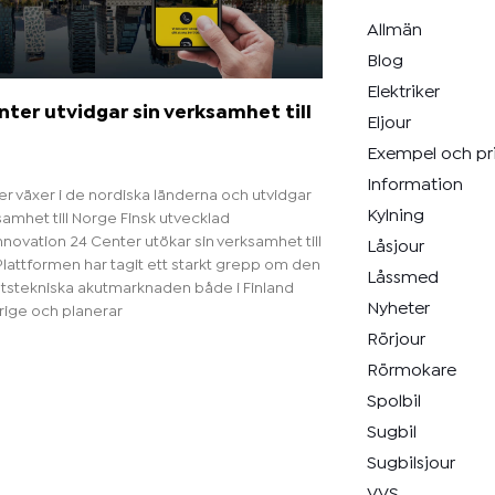
Allmän
Blog
Elektriker
ter utvidgar sin verksamhet till
Eljour
e
Exempel och pr
Information
r växer i de nordiska länderna och utvidgar
Kylning
samhet till Norge Finsk utvecklad
nnovation 24 Center utökar sin verksamhet till
Låsjour
lattformen har tagit ett starkt grepp om den
Låssmed
etstekniska akutmarknaden både i Finland
Nyheter
rige och planerar
Rörjour
Rörmokare
Spolbil
Sugbil
Sugbilsjour
VVS