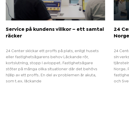
Service på kundens villkor – ett samtal
24 Cen
räcker
Norg
24 Center skickar ett proffs på plats, enligt husets
24 Cente
eller fastighetsägarens behov Läckande rör,
sin verk
kortslutning, stopp i avloppet. Fastighetsägare
tjänstei
stöter på många olika situationer där det behövs
Norge. P
hjälp av ett proffs. En del av problemen är akuta,
fastigh
som t.ex. läckande
och Sve