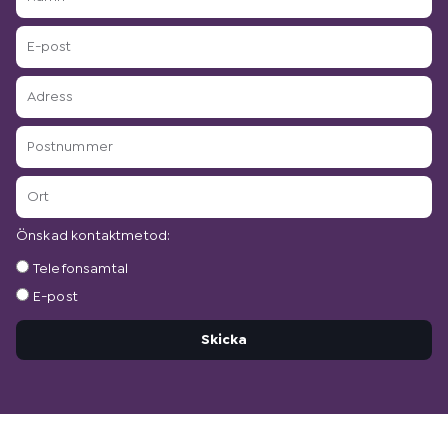
E-
post
Adress
Postnummer
Ort
Önskad kontaktmetod:
Önskad
Telefonsamtal
kontaktmetod:
E-post
Skicka