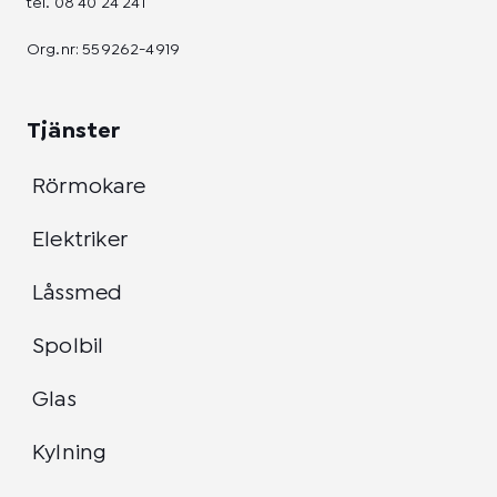
tel.
08 40 24 241
Org.nr: 559262-4919
Tjänster
Rörmokare
Elektriker
Låssmed
Spolbil
Glas
Kylning