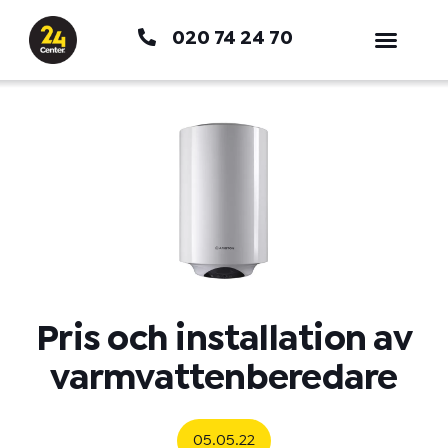
Hoppa
020 74 24 70
till
innehåll
Pris och installation av
varmvattenberedare
05.05.22