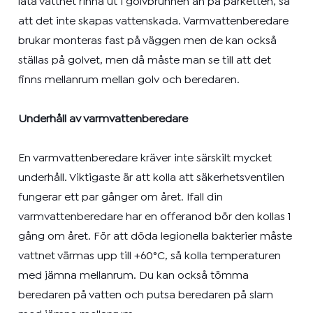
låta vattnet rinna ut i golvbrunnen än på parketten, så
att det inte skapas vattenskada. Varmvattenberedare
brukar monteras fast på väggen men de kan också
ställas på golvet, men då måste man se till att det
finns mellanrum mellan golv och beredaren.
Underhåll av varmvattenberedare
En varmvattenberedare kräver inte särskilt mycket
underhåll. Viktigaste är att kolla att säkerhetsventilen
fungerar ett par gånger om året. Ifall din
varmvattenberedare har en offeranod bör den kollas 1
gång om året. För att döda legionella bakterier måste
vattnet värmas upp till +60
°C
, så kolla temperaturen
med jämna mellanrum. Du kan också tömma
beredaren på vatten och putsa beredaren på slam