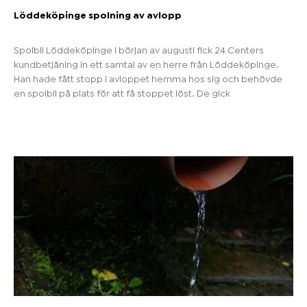
Löddeköpinge spolning av avlopp
Spolbil Löddeköpinge I början av augusti fick 24 Centers
kundbetjäning in ett samtal av en herre från Löddeköpinge.
Han hade fått stopp i avloppet hemma hos sig och behövde
en spolbil på plats för att få stoppet löst. De gick