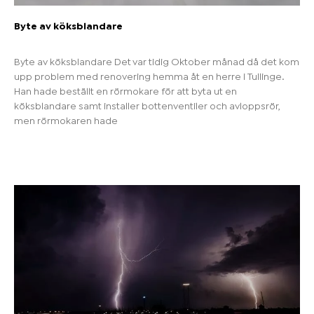
Byte av köksblandare
Byte av köksblandare Det var tidig Oktober månad då det kom
upp problem med renovering hemma åt en herre i Tullinge.
Han hade beställt en rörmokare för att byta ut en
köksblandare samt installer bottenventiler och avloppsrör,
men rörmokaren hade