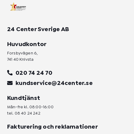
n
24 Center Sverige AB
Huvudkontor
Forsbyvägen 6,
741 40 Knivsta
020 74 24 70
kundservice@24center.se
Kundtjänst
Mån-fre kl. 08:00-16:00
tel.
08 40 24 242
Fakturering och reklamationer