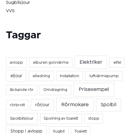
Sugbilsjour
VVS
Taggar
Elektriker
avlopp
elburen golvvärme
elfel
eljour
elledning
Installation
luftvärmepump
Prisexempel
läckande rör
Omdragning
Rörmokare
Spolbil
rörjour
rörbrott
Spolbilsjour
Spolning av toalett
stopp
Stopp i avlopp
Sugbil
Toalett