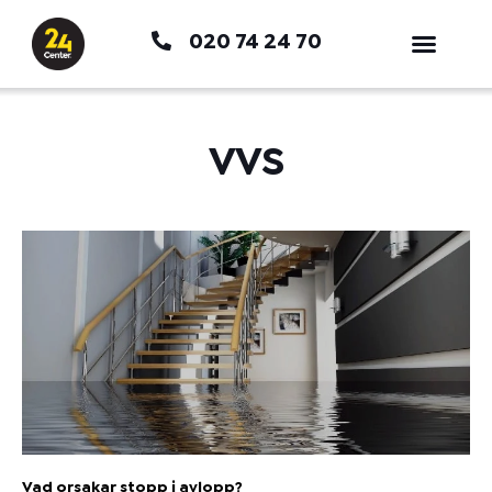
Hoppa
020 74 24 70
till
innehåll
VVS
Vad orsakar stopp i avlopp?