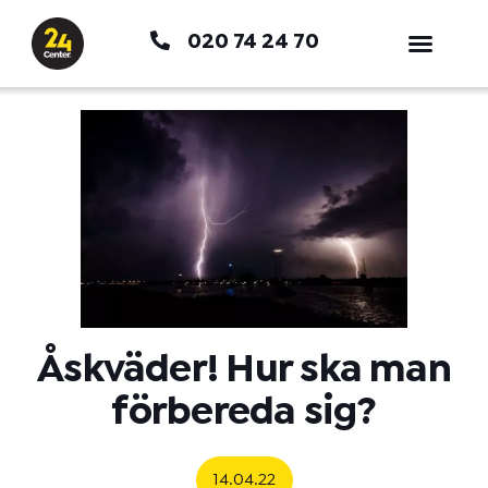
Hoppa
020 74 24 70
till
innehåll
Åskväder! Hur ska man
förbereda sig?
14.04.22