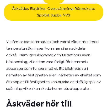
Åskväder
,
Elektriker
,
Översvämning
,
Rörmokare
,
Spolbil
,
Sugbil
,
VVS
Vi närmar oss sommar, sol och varmt väder men med
temperaturstigningen kommer sina nackdelar
också.
Nämligen åskväder, och till det hörs även
blixtnedslag, vilket kan vara farligt för hemmets
apparater som fungerar på el. Ett blixtnedslag i
närheten av fastigheten eller i närheten av elnätet som
är kopplat till fastigheten kan orsaka en tillfällig spik av
spänning vilken kan skada hemmets elapparater.
Åskväder hör till