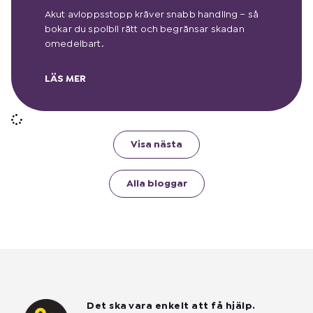
Akut avloppsstopp kräver snabb handling – så
bokar du spolbil rätt och begränsar skadan
omedelbart.
LÄS MER
Visa nästa
Alla bloggar
Det ska vara enkelt att få hjälp.