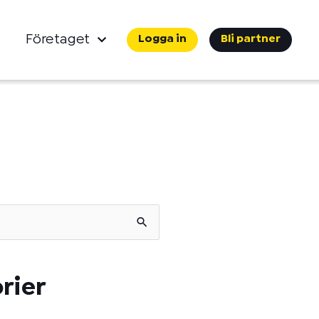
Företaget
Logga in
Bli partner
rier