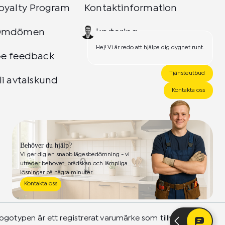
oyalty Program
Kontaktinformation
Omdömen
Rekrytering
Hej! Vi är redo att hjälpa dig dygnet runt.
e feedback
Tjänsteutbud
li avtalskund
Kontakta oss
Behöver du hjälp?
Vi ger dig en snabb lägesbedömning - vi
utreder behovet, brådskan och lämpliga
lösningar på några minuter.
Kontakta oss
ogotypen är ett registrerat varumärke som tillhör 24