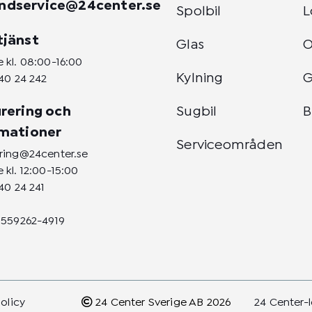
ndservice@24center.se
Spolbil
L
tjänst
Glas
 kl. 08:00-16:00
Kylning
G
40 24 242
rering och
Sugbil
B
amationer
Serviceområden
ering@24center.se
 kl. 12:00-15:00
40 24 241
 559262-4919
policy
24 Center Sverige AB 2026
24 Center-l