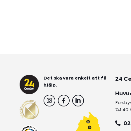
Det ska vara enkelt att få
24 Ce
hjälp.
Huvu
I
F
L
n
a
i
Forsby
s
c
n
741 40 
t
e
k
a
b
e
02
g
o
d