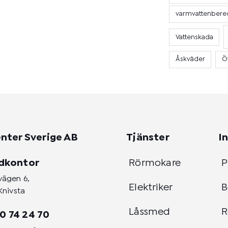
varmvattenbere
Vattenskada
Åskväder
Ö
nter Sverige AB
Tjänster
I
dkontor
Rörmokare
P
vägen 6,
Elektriker
B
Knivsta
Låssmed
R
0 74 24 70