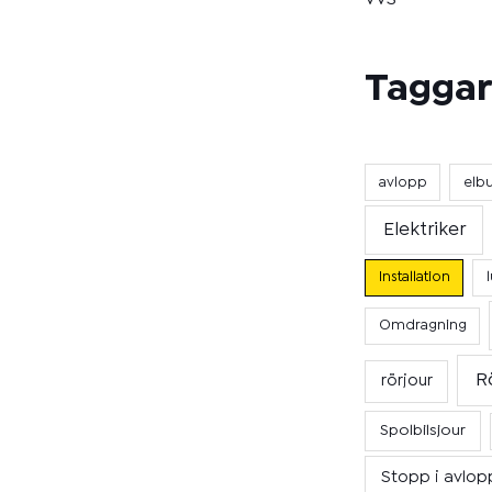
Taggar
avlopp
elb
Elektriker
Installation
Omdragning
R
rörjour
Spolbilsjour
Stopp i avlop