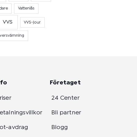
dare
Vattenlås
VVS
VVS-jour
versvämning
nfo
Företaget
riser
24 Center
etalningsvillkor
Bli partner
ot-avdrag
Blogg