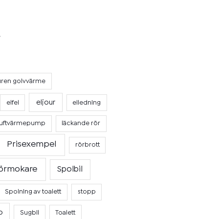
uren golvvärme
eljour
elfel
elledning
luftvärmepump
läckande rör
Prisexempel
rörbrott
örmokare
Spolbil
Spolning av toalett
stopp
p
Sugbil
Toalett