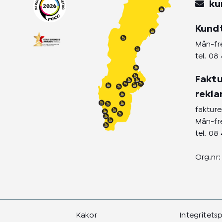
r
o
i
ku
a
k
n
m
-
-
Kund
f
i
n
Mån-fre
tel.
08 
Faktu
rekl
faktur
Mån-fre
tel.
08 
Org.nr:
Kakor
Integritets