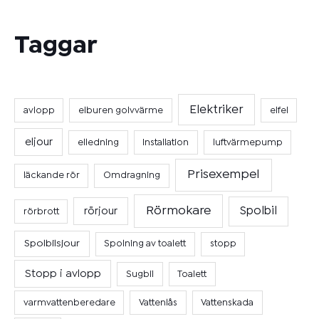
Taggar
Elektriker
avlopp
elburen golvvärme
elfel
eljour
elledning
Installation
luftvärmepump
Prisexempel
läckande rör
Omdragning
Rörmokare
Spolbil
rörjour
rörbrott
Spolbilsjour
Spolning av toalett
stopp
Stopp i avlopp
Sugbil
Toalett
varmvattenberedare
Vattenlås
Vattenskada