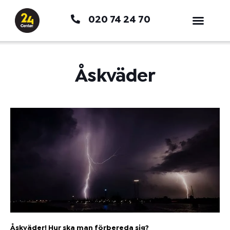
Hoppa
020 74 24 70
till
innehåll
Åskväder
Åskväder! Hur ska man förbereda sig?