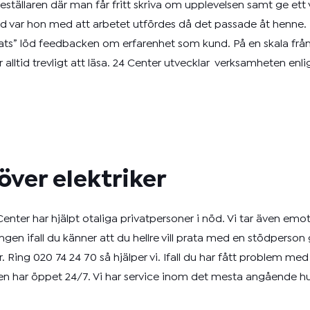
eställaren där man får fritt skriva om upplevelsen samt ge ett v
jd var hon med att arbetet utfördes då det passade åt henne. “
lats” löd feedbacken om erfarenhet som kund. På en skala frå
alltid trevligt att läsa. 24 Center utvecklar verksamheten enl
över elektriker
nter har hjälpt otaliga privatpersoner i nöd. Vi tar även em
ningen ifall du känner att du hellre vill prata med en stödpers
r. Ring 020 74 24 70 så hjälper vi. Ifall du har fått problem m
en har öppet 24/7. Vi har service inom det mesta angående hus