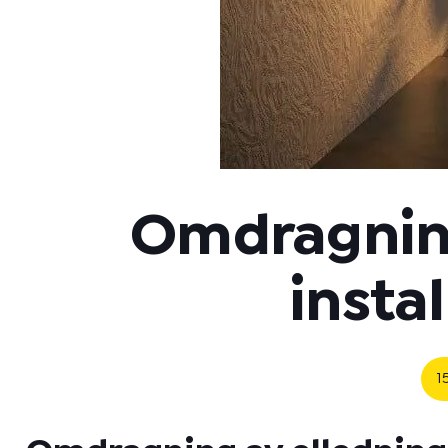
Omdragning
insta
1