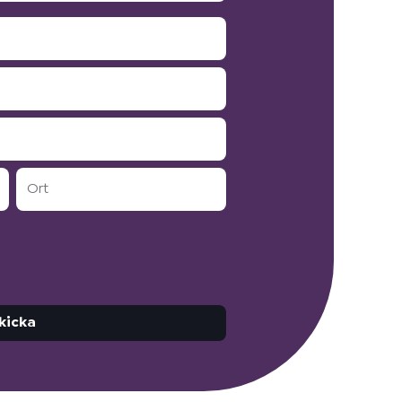
Ort
kicka