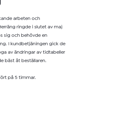
g
skande arbeten och
erräng ringde i slutet av maj
hos sig och behövde en
ning. I kundbetjäningen gick de
pga av ändringar av tidtabeller
e bäst åt beställaren.
fört på 5 timmar.