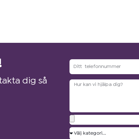
!
Ditt
telefonnummer
akta dig så
Arbetsbeskrivning?
Bilagor
Välj
kategori...