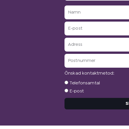
Namn
E-
post
Adress
Postnummer
Önskad kontaktmetod:
Önskad
Telefonsamtal
kontaktmetod:
E-post
S