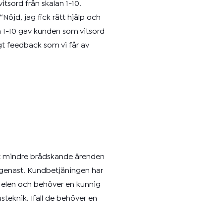
itsord från skalan 1-10.
Nöjd, jag fick rätt hjälp och
n 1-10 gav kunden som vitsord
igt feedback som vi får av
ot mindre brådskande ärenden
on genast. Kundbetjäningen har
ed elen och behöver en kunnig
teknik. Ifall de behöver en