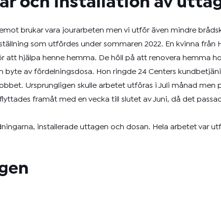
r och installation av utta
r emot brukar vara jourarbeten men vi utför även mindre bråd
ställning som utfördes under sommaren 2022. En kvinna från H
r för att hjälpa henne hemma. De höll på att renovera hemma 
g och byte av fördelningsdosa. Hon ringde 24 Centers kundbetjä
jobbet. Ursprungligen skulle arbetet utföras i Juli månad men 
yttades framåt med en vecka till slutet av Juni, då det passad
ningarna, installerade uttagen och dosan. Hela arbetet var ut
ngen