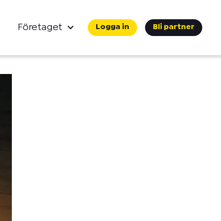
Företaget
Logga in
Bli partner