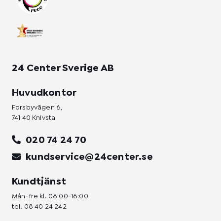
m
-
-
f
i
n
24 Center Sverige AB
Huvudkontor
Forsbyvägen 6,
741 40 Knivsta
020 74 24 70
kundservice@24center.se
Kundtjänst
Mån-fre kl. 08:00-16:00
tel.
08 40 24 242