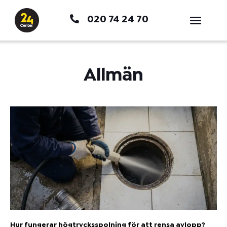
Hoppa
020 74 24 70
till
innehåll
Allmän
Hur fungerar högtrycksspolning för att rensa avlopp?