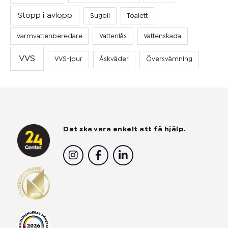
Stopp i avlopp
Sugbil
Toalett
varmvattenberedare
Vattenlås
Vattenskada
VVS
VVS-jour
Åskväder
Översvämning
Det ska vara enkelt att få hjälp.
I
F
L
n
a
i
s
c
n
t
e
k
a
b
e
g
o
d
r
o
i
a
k
n