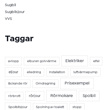
Sugbil
Sugbilsjour
VVS
Taggar
Elektriker
avlopp
elburen golvvärme
elfel
eljour
elledning
Installation
luftvärmepump
Prisexempel
läckande rör
Omdragning
Rörmokare
Spolbil
rörjour
rörbrott
Spolbilsjour
Spolning av toalett
stopp