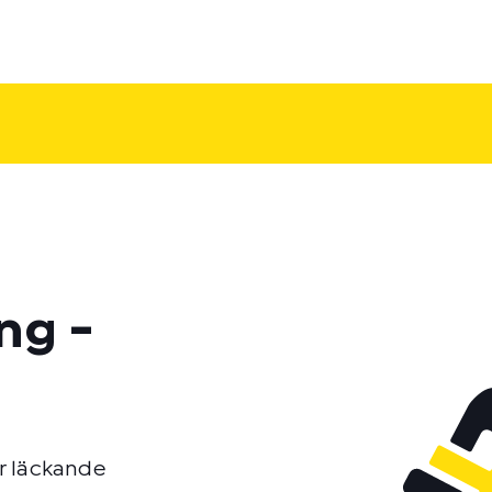
ng -
r läckande