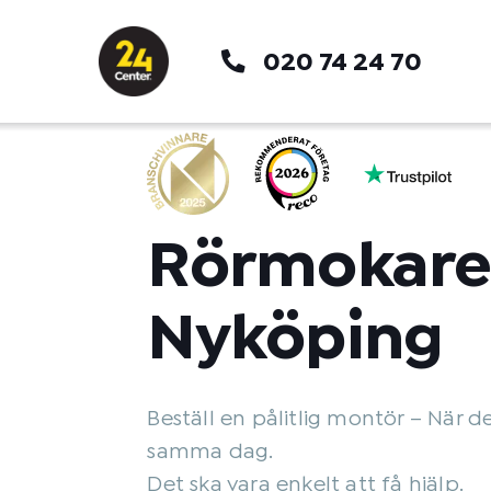
Hoppa
till
020 74 24 70
innehåll
Rörmokar
Nyköping
Beställ en pålitlig montör – När d
samma dag.
Det ska vara enkelt att få hjälp.