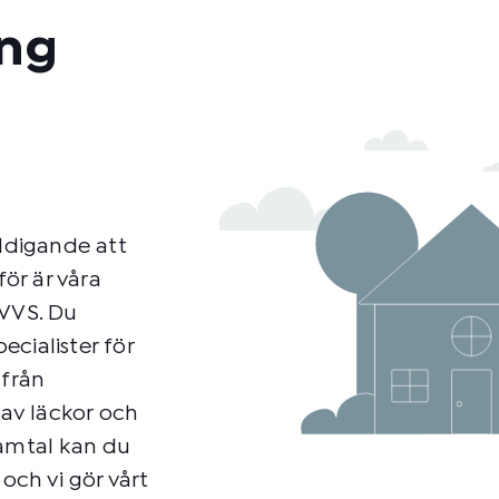
ng
äldigande att
ör är våra
VVS. Du
ecialister för
 från
 av läckor och
samtal kan du
och vi gör vårt