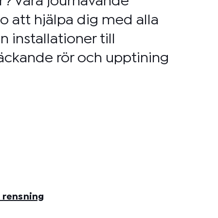
r? Våra jourhavande
o att hjälpa dig med alla
 installationer till
läckande rör och upptining
 rensning