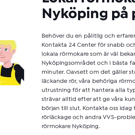
Nyköping på 
Behöver du en pålitlig och erfar
Kontakta 24 Center för snabb och p
lokala rörmokare som är väl bek
Nyköpingsområdet och i bästa fal
minuter. Oavsett om det gäller st
läckande rör, våra behöriga rörm
utrustning för att hantera alla t
strävar alltid efter att ge våra k
början till slut. Kontakta oss idag
rörläckage och andra VVS-proble
rörmokare Nyköping.