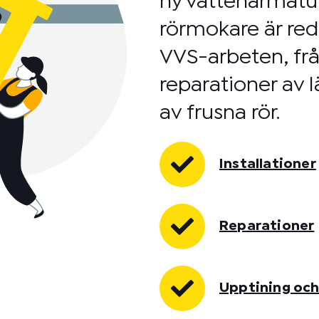
ny vattenarmatu
rörmokare är red
VVS-arbeten, från
reparationer av 
av frusna rör.
Installationer
Reparationer
Upptining och