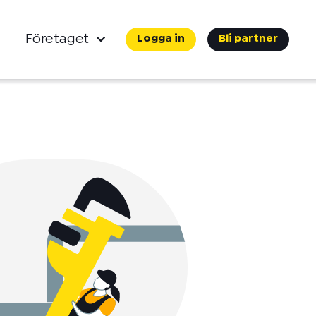
Företaget
Logga in
Bli partner