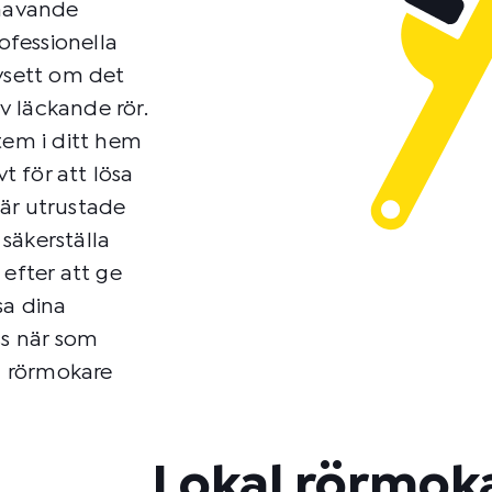
rhavande
ofessionella
avsett om det
av läckande rör.
tem i ditt hem
t för att lösa
är utrustade
säkerställa
d efter att ge
sa dina
ss när som
la rörmokare
Lokal rörmok