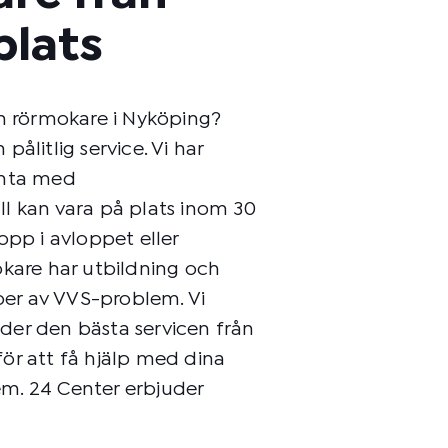
plats
en rörmokare i Nyköping?
ålitlig service. Vi har
anta med
l kan vara på plats inom 30
opp i avloppet eller
okare har utbildning och
yper av VVS-problem. Vi
under den bästa servicen från
 för att få hjälp med dina
m. 24 Center erbjuder