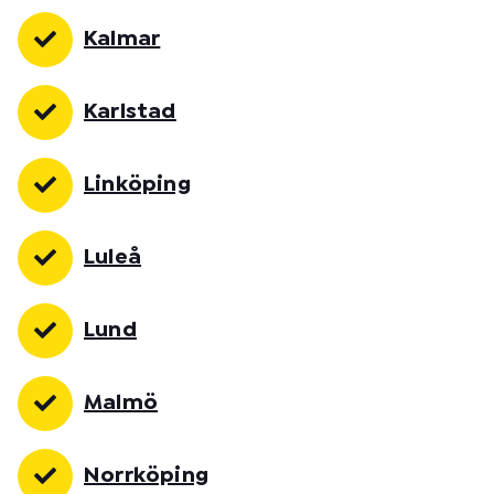
Kalmar
Karlstad
Linköping
Luleå
Lund
Malmö
Norrköping