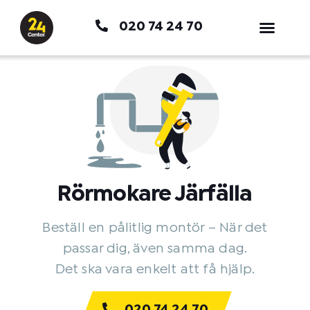
Hoppa
020 74 24 70
till
innehåll
Rörmokare Järfälla
Beställ en pålitlig montör – När det
passar dig, även samma dag.
Det ska vara enkelt att få hjälp.
020 74 24 70