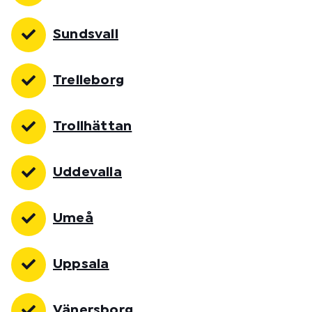
Sundsvall
Trelleborg
Trollhättan
Uddevalla
Umeå
Uppsala
Vänersborg