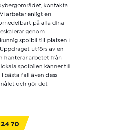
dbybergområdet, kontakta
Vi arbetar enligt en
omedelbart på alla dina
a eskalerar genom
unnig spolbil till platsen i
. Uppdraget utförs av en
 hanterar arbetet från
n lokala spolbilen känner till
bästa fall även dess
målet och gör det
 24 70