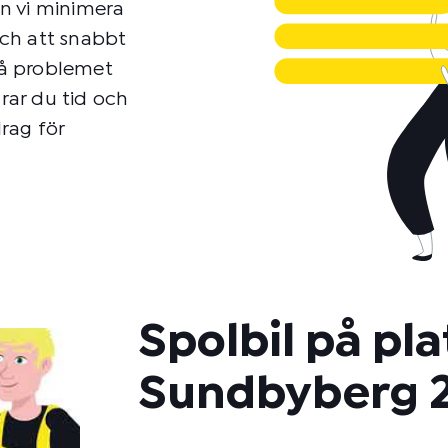
n vi minimera
 och att snabbt
 på problemet
rar du tid och
rag för
Spolbil på plat
Sundbyberg 