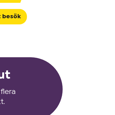
t besök
ut
flera
t.