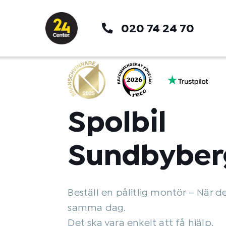
Hoppa
till
020 74 24 70
innehåll
Spolbil
Sundbyber
Beställ en pålitlig montör – När d
samma dag.
Det ska vara enkelt att få hjälp.