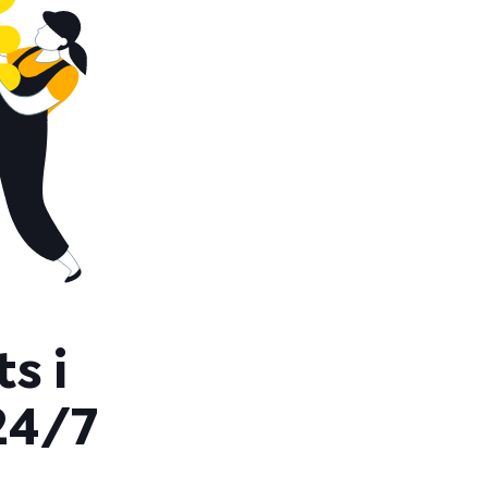
s i
24/7