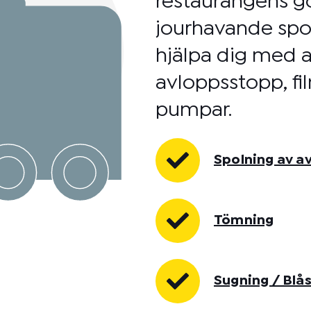
restaurangens go
jourhavande spol
hjälpa dig med a
avloppsstopp, fil
pumpar.
Spolning av a
Tömning
Sugning / Blå