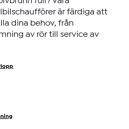
lvbrunn full? Våra
bilschaufförer är färdiga att
lla dina behov, från
mning av rör till service av
vlopp
sning