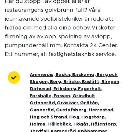
Har du stopp i avloppet eller är
restaurangens golvbrunn full? Våra
jourhavande spolbilstekniker är redo att
hjälpa dig med alla dina behov. Vi sköter
filmning av avlopp, spolning av avlopp,
pumpunderhåll mm. Kontakta 24 Center.
Ett nummer, all fastighetsteknisk service.
Ammenäs, Backa, Backamo, Berg och
Skogen, Berg, Bräcke, Buslätt, Bången,
Dirhuvud, Eriksberg, Fagerhult,
Forshälla, Fossen, Grindhult,
Grinneröd, Gräskärr, Grötån,
Gunneröd, Gustafsberg, Herrestad,
Hog och Strand, Hog, Hogstorp,
Holma, Hällebäck, Högås, Höjentorp,
Jordfall, Kamperöd, Knähammar,