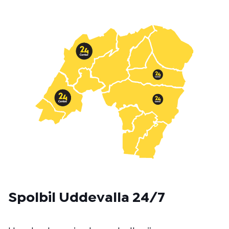
t
m
e
t
o
d
:
Spolbil Uddevalla 24/7