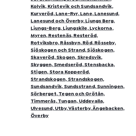
Kolvik, Kristevik och Sundsandvik,
Kurveröd, Lane-Ryr, Lane, Lanesund,
Lanesund och Överby, Ljungs Berg,
Ljungs-Berg, Ljungskile, Lyckorna,
Myren, Restenäs, Resteröd,
Rotviksbro, Råssbyn, Röd, Rösseby,
Sjöskogen och Strand, Sjöskogen,
Skaveröd, Skogen, Skredsvik,
Skyggen, Smedseröd, Stensbacka,
Stigen, Stora Kopperöd,
Strandskogen, Strandskogen,
Sundsandvik, Sundsstrand, Sunningen,
Sörberget, Tegen och Grötån,
Timmerås, Tungan, Uddevalla,
Ulvesund, Utby, Västerby, Ängebacken,
Överby