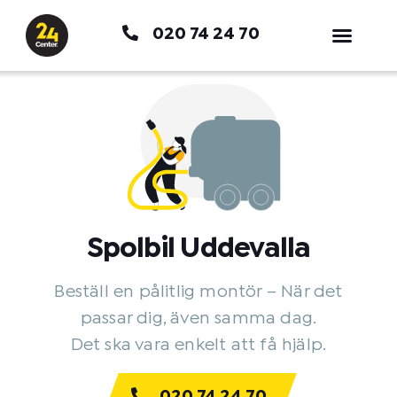
Hoppa
020 74 24 70
till
innehåll
Spolbil Uddevalla
Beställ en pålitlig montör – När det
passar dig, även samma dag.
Det ska vara enkelt att få hjälp.
020 74 24 70