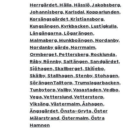
Herrgärdet. Hälla, Hässlö, Jakobsberg,
Johannisberg, Karlsdal, Kopparlunden,
Korsängsgärdet, Kristiansborg,
Kungsängen, Kyrkbacken, Lustigkulla,
Långängarna, Lögarängen,
Malmaberg, Munkboängen, Nordanby,
Nordanby gärde, Norrmalm,
Ormberget, Pettersberg, Rocklunda,
Råby, Rönnby, Saltängen, Sandgärdet,
Sjöhagen, Skallberget, Skiljebo,
Skälby, Stallhagen, Stenby, Stohagen,
SörängenTalltorp, Trumslagarbacken,
Tunbytorp, Vallby, Vasastaden, Vedbo,
Vega, Vetterslund, Vetterstorp,
Viksäng, Västermalm, Åshagen,
Ängsgärdet, Önsta-Gryta, Öster
Mälarstrand, Östermalm, Östra
Hamnen