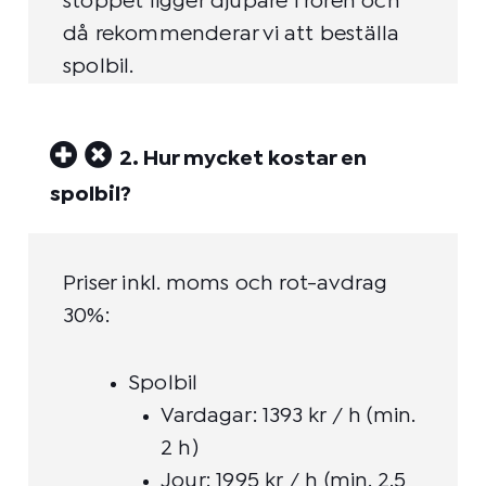
stoppet ligger djupare i rören och
då rekommenderar vi att beställa
spolbil.
2. Hur mycket kostar en
spolbil?
Priser inkl. moms och rot-avdrag
30%:
Spolbil
Vardagar: 1393 kr / h (min.
2 h)
Jour: 1995 kr / h (min. 2.5