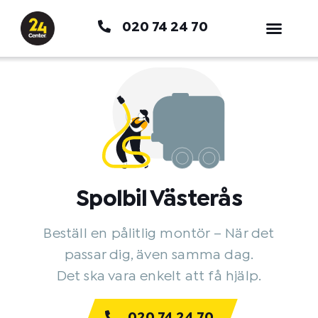
Hoppa
020 74 24 70
till
innehåll
Spolbil Västerås
Beställ en pålitlig montör – När det
passar dig, även samma dag.
Det ska vara enkelt att få hjälp.
020 74 24 70