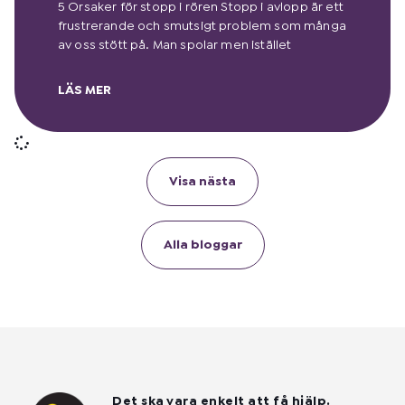
5 Orsaker för stopp i rören Stopp i avlopp är ett
frustrerande och smutsigt problem som många
av oss stött på. Man spolar men istället
LÄS MER
Visa nästa
Alla bloggar
Det ska vara enkelt att få hjälp.