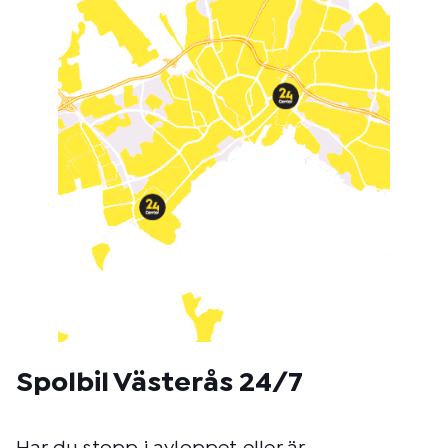
o
d
:
Spolbil Västerås 24/7