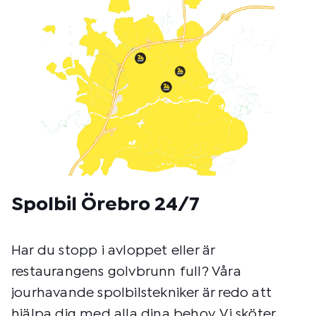
t
o
d
:
Spolbil Örebro 24/7
Har du stopp i avloppet eller är
restaurangens golvbrunn full? Våra
jourhavande spolbilstekniker är redo att
hjälpa dig med alla dina behov. Vi sköter