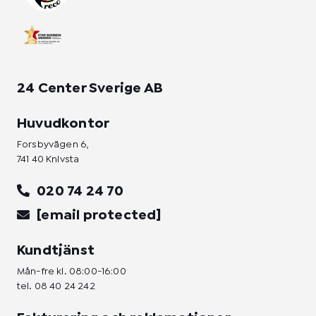
f
i
n
24 Center Sverige AB
Huvudkontor
Forsbyvägen 6,
741 40 Knivsta
020 74 24 70
[email protected]
Kundtjänst
Mån-fre kl. 08:00-16:00
tel.
08 40 24 242