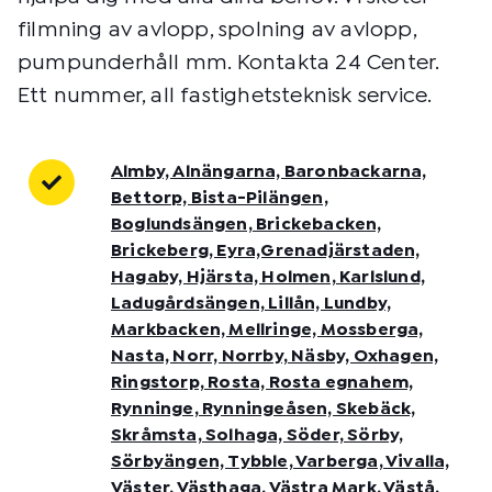
filmning av avlopp, spolning av avlopp,
pumpunderhåll mm. Kontakta 24 Center.
Ett nummer, all fastighetsteknisk service.
Almby, Alnängarna, Baronbackarna,
Bettorp, Bista-Pilängen,
Boglundsängen, Brickebacken,
Brickeberg, Eyra,Grenadjärstaden,
Hagaby, Hjärsta, Holmen, Karlslund,
Ladugårdsängen, Lillån, Lundby,
Markbacken, Mellringe, Mossberga,
Nasta, Norr, Norrby, Näsby, Oxhagen,
Ringstorp, Rosta, Rosta egnahem,
Rynninge, Rynningeåsen, Skebäck,
Skråmsta, Solhaga, Söder, Sörby,
Sörbyängen, Tybble, Varberga, Vivalla,
Väster, Västhaga, Västra Mark, Västå,