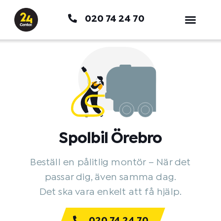
Hoppa
020 74 24 70
till
innehåll
Spolbil Örebro
Beställ en pålitlig montör – När det
passar dig, även samma dag.
Det ska vara enkelt att få hjälp.
020 74 24 70