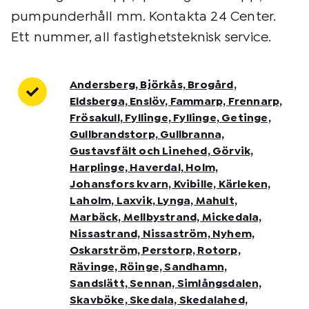
pumpunderhåll mm. Kontakta 24 Center.
Ett nummer, all fastighetsteknisk service.
Andersberg, Björkås, Brogård,
Eldsberga, Enslöv, Fammarp, Frennarp,
Frösakull, Fyllinge, Fyllinge, Getinge,
Gullbrandstorp, Gullbranna,
Gustavsfält och Linehed, Görvik,
Harplinge, Haverdal, Holm,
Johansfors kvarn, Kvibille, Kärleken,
Laholm, Laxvik, Lynga, Mahult,
Marbäck, Mellbystrand, Mickedala,
Nissastrand, Nissaström, Nyhem,
Oskarström, Perstorp, Rotorp,
Rävinge, Röinge, Sandhamn,
Sandslätt, Sennan, Simlångsdalen,
Skavböke, Skedala, Skedalahed,