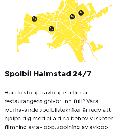
m
e
t
o
d
:
Spolbil Halmstad 24/7
Har du stopp i avloppet eller är
restaurangens golvbrunn full? Våra
jourhavande spolbilstekniker är redo att
hjälpa dig med alla dina behov. Vi sköter
filmning av avlopp, spolning av avlopp,