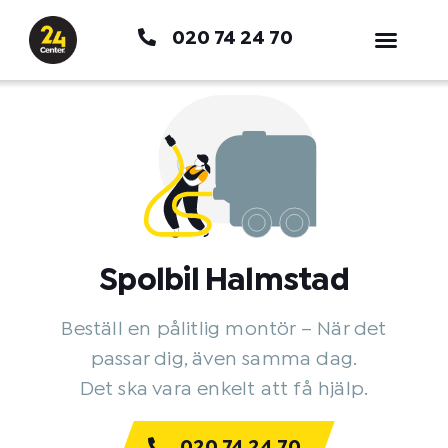
Hoppa
020 74 24 70
till
innehåll
Spolbil Halmstad
Beställ en pålitlig montör – När det
passar dig, även samma dag.
Det ska vara enkelt att få hjälp.
020 74 24 70