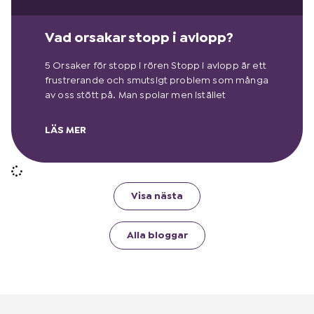
Vad orsakar stopp i avlopp?
5 Orsaker för stopp i rören Stopp i avlopp är ett
frustrerande och smutsigt problem som många
av oss stött på. Man spolar men istället
LÄS MER
Visa nästa
Alla bloggar