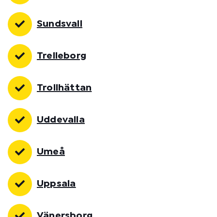
Sundsvall
Trelleborg
Trollhättan
Uddevalla
Umeå
Uppsala
Vänersborg