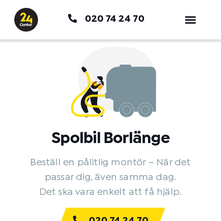
Hoppa
020 74 24 70
till
innehåll
Spolbil Borlänge
Beställ en pålitlig montör – När det
passar dig, även samma dag.
Det ska vara enkelt att få hjälp.
020 74 24 70