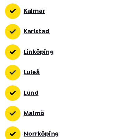
Kalmar
Karlstad
Linköping
Luleå
Lund
Malmö
Norrköping