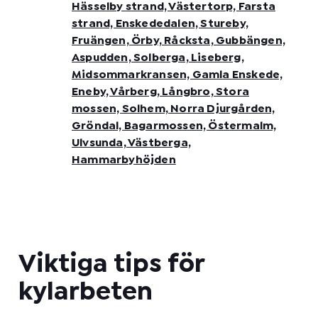
Hässelby strand, Västertorp, Farsta
strand, Enskededalen, Stureby,
Fruängen, Örby, Råcksta, Gubbängen,
Aspudden, Solberga, Liseberg,
Midsommarkransen, Gamla Enskede,
Eneby, Vårberg, Långbro, Stora
mossen, Solhem, Norra Djurgården,
Gröndal, Bagarmossen, Östermalm,
Ulvsunda, Västberga,
Hammarbyhöjden
Viktiga tips för
kylarbeten