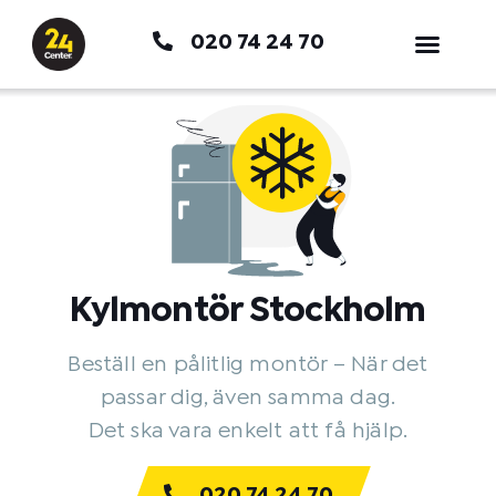
Hoppa
020 74 24 70
till
innehåll
Kylmontör Stockholm
Beställ en pålitlig montör – När det
passar dig, även samma dag.
Det ska vara enkelt att få hjälp.
020 74 24 70