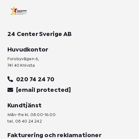
n
24 Center Sverige AB
Huvudkontor
Forsbyvägen 6,
741 40 Knivsta
020 74 24 70
[email protected]
Kundtjänst
Mån-fre kl. 08:00-16:00
tel.
08 40 24 242
Fakturering och reklamationer