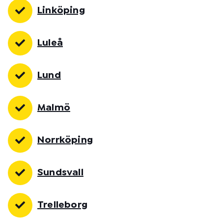
Linköping
Luleå
Lund
Malmö
Norrköping
Sundsvall
Trelleborg