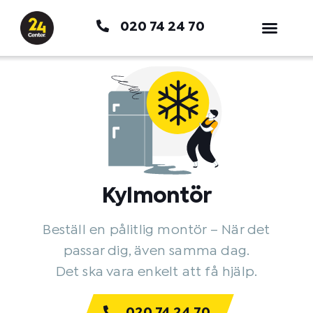
Hoppa
020 74 24 70
till
innehåll
Kylmontör
Beställ en pålitlig montör – När det
passar dig, även samma dag.
Det ska vara enkelt att få hjälp.
020 74 24 70