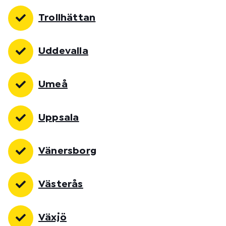
Trollhättan
Uddevalla
Umeå
Uppsala
Vänersborg
Västerås
Växjö