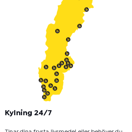
o
d
:
Kylning 24/7
Tinar dina frysta livsmedel eller behöver du