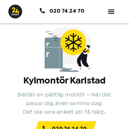
Hoppa
020 74 24 70
till
innehåll
Kylmontör Karlstad
Beställ en pålitlig montör – När det
passar dig, även samma dag.
Det ska vara enkelt att få hjälp.
020 74 24 70