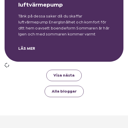
luftvärmepump
Tänk på dessa saker då du skaffar
luftvärmepump Energisnålhet och komfort för
ditt hem oavsett boendeform Sommaren är här
igen och med sommaren kommer varmt
LÄS MER
Visa nästa
Alla bloggar