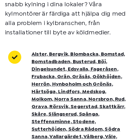
snabb kylning i dina lokaler? Våra
kylmontörer är färdiga att hjälpa dig med
alla problem i kylbranschen, från
installationer till byte av köldmedier.
Alster, Bergvik, Blombacka, Bomstad,
Bomstadbaden, Busterud, Böj,
Dingelsundet, Edsvalla, Fageråsen,
Frubacka, Grän, Gräsås, Gökhöjden,
Herrön, Hynboholm och Grönäs,
Härtsöga, Lindfors, Medskog,
Molkom, Norra Sanna, Norsbron, Rud,
Grava, Rörsvik, Segerstad, Skattkärr,
Skåre, Slängserud, Spånga,
Steffensminne, Stodene,
Sutterhöjden, Södra Rådom, Södra
Sanna, Vallargärdet, Vålberg, Våle,