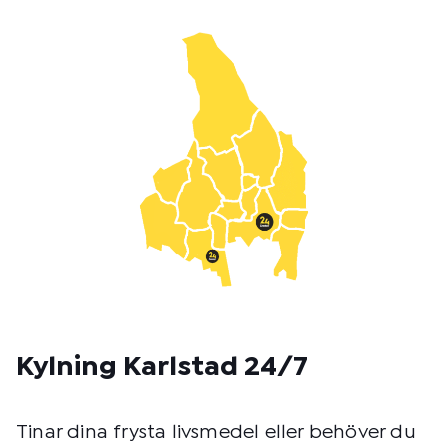
m
e
t
o
d
:
Kylning Karlstad 24/7
Tinar dina frysta livsmedel eller behöver du