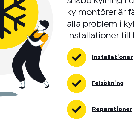
snabb kylning i d
kylmontörer är f
alla problem i k
installationer til
Installationer
Felsökning
Reparationer