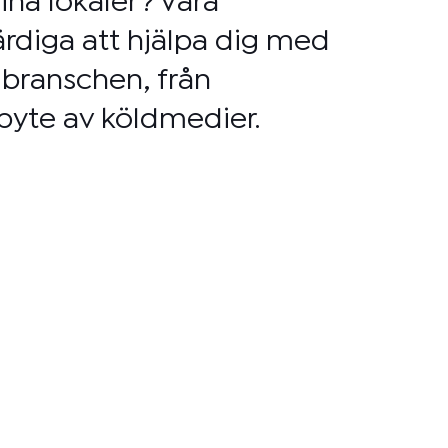
ina lokaler? Våra
ärdiga att hjälpa dig med
ylbranschen, från
l byte av köldmedier.