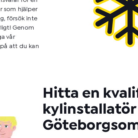
nsvarar för en
ör som hjälper
g, försök inte
arligt! Genom
a vår
 på att du kan
Hitta en kvali
kylinstallatör 
Göteborgsom