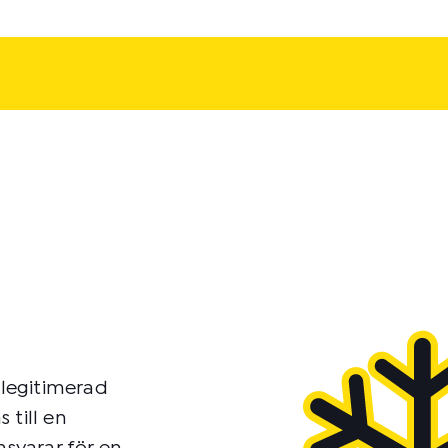
 legitimerad
 till en