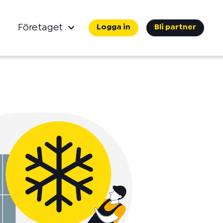
Företaget
Logga in
Bli partner