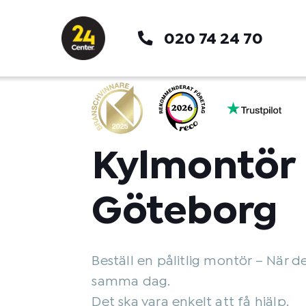
Hoppa
till
020 74 24 70
innehåll
Kylmontör
Göteborg
Beställ en pålitlig montör – När d
samma dag.
Det ska vara enkelt att få hjälp.