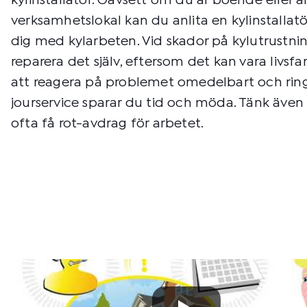
kylinstallatör. Oavsett om du är boende eller a
verksamhetslokal kan du anlita en kylinstallat
dig med kylarbeten. Vid skador på kylutrustnin
reparera det själv, eftersom det kan vara livsf
att reagera på problemet omedelbart och ring
jourservice sparar du tid och möda. Tänk även
ofta få rot-avdrag för arbetet.