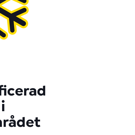
ficerad
i
rådet