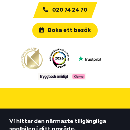
020 74 24 70
Boka ett besök
Vi hittar den närmaste tillgängliga
spolbilen i ditt område.