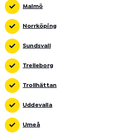
Malmö
Norrköping
Sundsvall
Trelleborg
Trollhättan
Uddevalla
Umeå