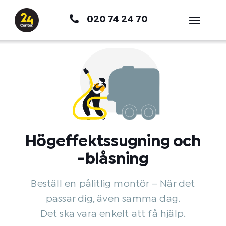
Hoppa
020 74 24 70
till
innehåll
Högeffektssugning och
-blåsning
Beställ en pålitlig montör – När det
passar dig, även samma dag.
Det ska vara enkelt att få hjälp.