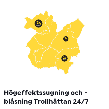
t
m
e
t
o
d
:
Högeffektssugning och -
blåsning Trollhättan 24/7