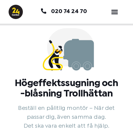
Hoppa
020 74 24 70
till
innehåll
Högeffektssugning och
-blåsning Trollhättan
Beställ en pålitlig montör – När det
passar dig, även samma dag.
Det ska vara enkelt att få hjälp.