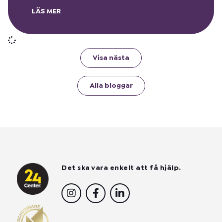
LÄS MER
Visa nästa
Alla bloggar
Det ska vara enkelt att få hjälp.
I
F
L
n
a
i
s
c
n
t
e
k