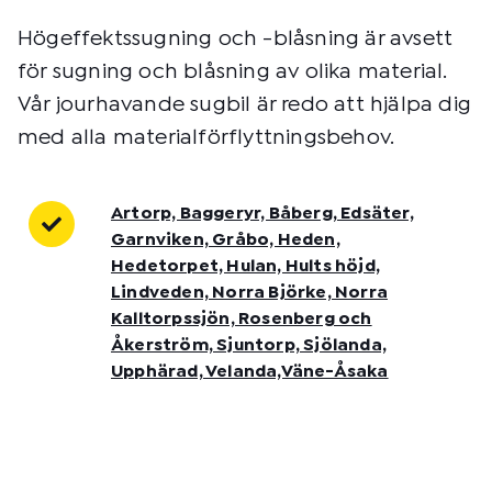
Högeffektssugning och -blåsning är avsett
för sugning och blåsning av olika material.
Vår jourhavande sugbil är redo att hjälpa dig
med alla materialförflyttningsbehov.
Artorp, Baggeryr, Båberg, Edsäter,
Garnviken, Gråbo, Heden,
Hedetorpet, Hulan, Hults höjd,
Lindveden, Norra Björke, Norra
Kalltorpssjön, Rosenberg och
Åkerström, Sjuntorp, Sjölanda,
Upphärad, Velanda,Väne-Åsaka