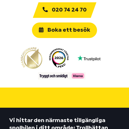
020 74 24 70
Boka ett besök
Vi hittar den närmaste tillgängliga
spolbilen i ditt område: Trollhättan