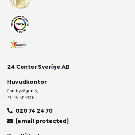
a
b
e
g
o
d
r
o
i
a
k
n
m
-
-
f
i
n
24 Center Sverige AB
Huvudkontor
Forsbyvägen 6,
741 40 Knivsta
020 74 24 70
[email protected]