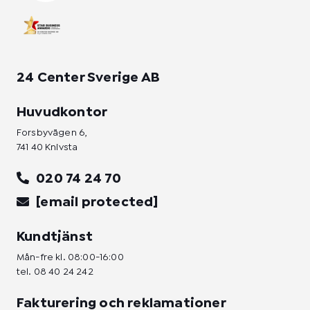
f
i
n
24 Center Sverige AB
Huvudkontor
Forsbyvägen 6,
741 40 Knivsta
020 74 24 70
[email protected]
Kundtjänst
Mån-fre kl. 08:00-16:00
tel.
08 40 24 242
Fakturering och reklamationer