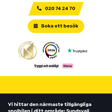
020 74 24 70
Boka ett besök
Vi hittar den närmaste tillgängliga
spolbilen i ditt område: Sundsvall