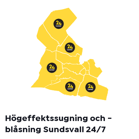
t
m
e
t
o
d
:
Högeffektssugning och -
blåsning Sundsvall 24/7