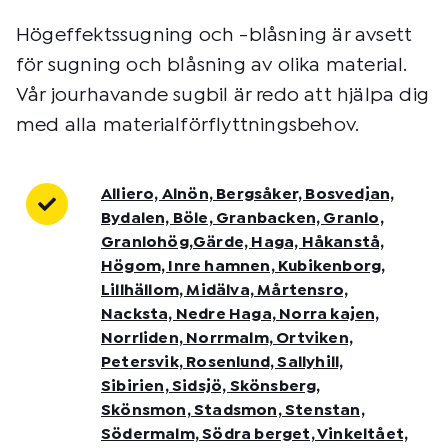
Högeffektssugning och -blåsning är avsett
för sugning och blåsning av olika material.
Vår jourhavande sugbil är redo att hjälpa dig
med alla materialförflyttningsbehov.
Alliero, Alnön, Bergsåker, Bosvedjan,
Bydalen, Böle, Granbacken, Granlo,
Granlohög,Gärde, Haga, Håkanstå,
Högom, Inre hamnen, Kubikenborg,
Lillhällom, Midälva, Mårtensro,
Nacksta, Nedre Haga, Norra kajen,
Norrliden, Norrmalm, Ortviken,
Petersvik, Rosenlund, Sallyhill,
Sibirien, Sidsjö, Skönsberg,
Skönsmon, Stadsmon, Stenstan,
Södermalm, Södra berget, Vinkeltået,