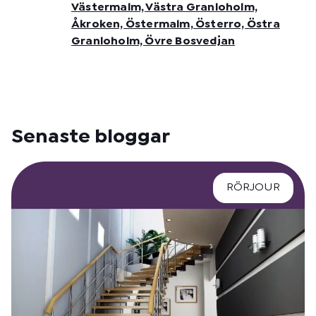
Västermalm, Västra Granloholm,
Åkroken, Östermalm, Österro, Östra
Granloholm, Övre Bosvedjan
Senaste bloggar
RÖRJOUR