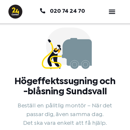
Hoppa
020 74 24 70
till
innehåll
Högeffektssugning och
-blåsning Sundsvall
Beställ en pålitlig montör – När det
passar dig, även samma dag.
Det ska vara enkelt att få hjälp.