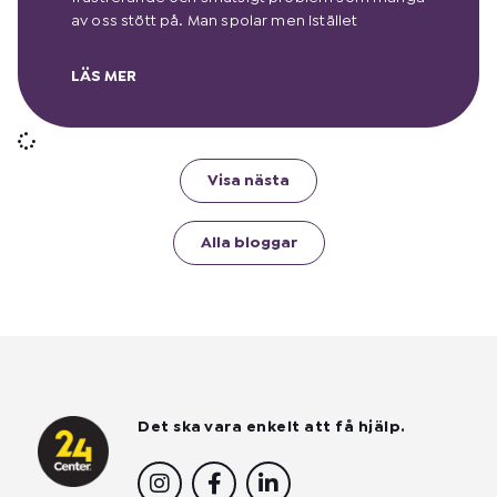
av oss stött på. Man spolar men istället
LÄS MER
Visa nästa
Alla bloggar
Det ska vara enkelt att få hjälp.
I
F
L
n
a
i