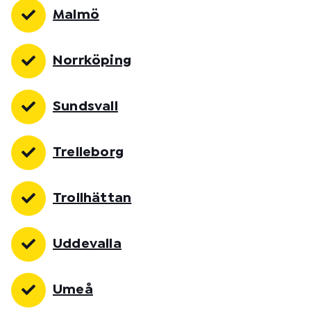
Malmö
Norrköping
Sundsvall
Trelleborg
Trollhättan
Uddevalla
Umeå