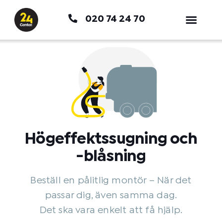
Hoppa
020 74 24 70
till
innehåll
Högeffektssugning och
-blåsning
Beställ en pålitlig montör – När det
passar dig, även samma dag.
Det ska vara enkelt att få hjälp.