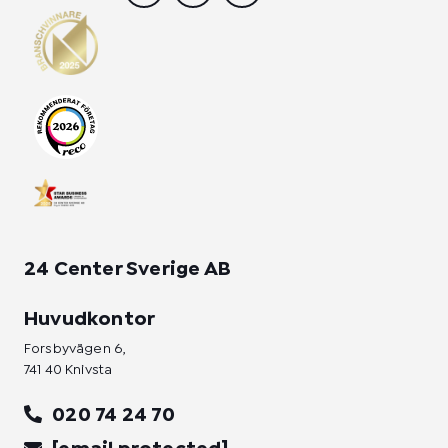
s
c
n
t
e
k
a
b
e
g
o
d
r
o
i
a
k
n
m
-
-
f
i
n
24 Center Sverige AB
Huvudkontor
Forsbyvägen 6,
741 40 Knivsta
020 74 24 70