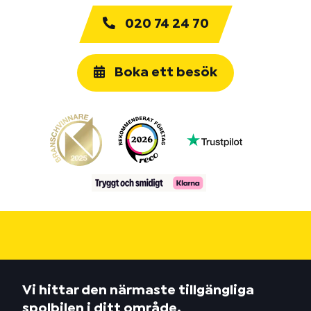
020 74 24 70
Boka ett besök
Vi hittar den närmaste tillgängliga
spolbilen i ditt område.