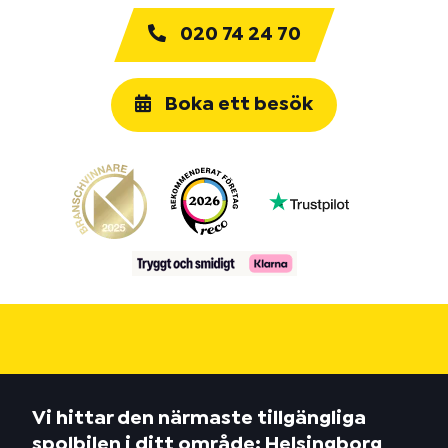
020 74 24 70
Boka ett besök
Vi hittar den närmaste tillgängliga
spolbilen i ditt område: Helsingborg