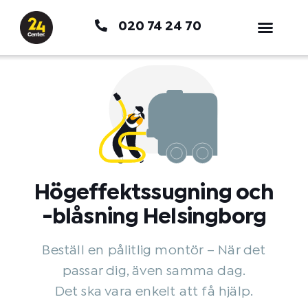
Hoppa
020 74 24 70
till
innehåll
Högeffektssugning och
-blåsning Helsingborg
Beställ en pålitlig montör – När det
passar dig, även samma dag.
Det ska vara enkelt att få hjälp.