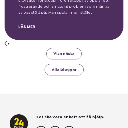
5 Orsaker för stopp i rören Stopp i avlopp är ett
frustrerande och smutsigt problem som många
av oss stött på. Man spolar men istället
LÄS MER
Visa nästa
Alla bloggar
Det ska vara enkelt att få hjälp.