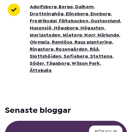
Adolfsberg, Berga, Dalhem,
Drottninghög, Elineberg, Eneborg,
Fredriksdal, Fältabacken, Gustavslund,
Husensjö, Högaborg, Högasten,
Mariastaden, Miatorp, Norr, Närlunda,
Olympia, Ramlösa, Raus plantering,
Ringstorp, Rosengården, Råå,
Slottshöjden, Sofieberg, Stattena,
Söder, Tågaborg, Wilson Park,
Ättekulla
Senaste bloggar
RÖRJOUR