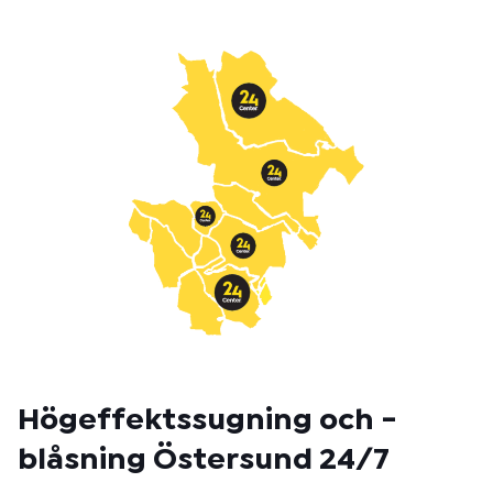
t
m
e
t
o
d
:
Högeffektssugning och -
blåsning Östersund 24/7