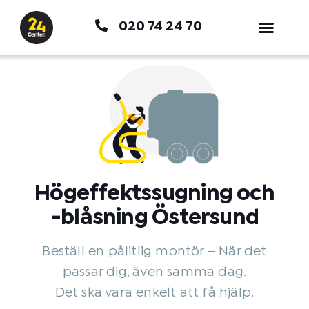
Hoppa
020 74 24 70
till
innehåll
Högeffektssugning och
-blåsning Östersund
Beställ en pålitlig montör – När det
passar dig, även samma dag.
Det ska vara enkelt att få hjälp.