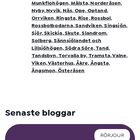
Munkflohögen, Målsta, Norderåsen,
Nyby, Nyvik, Näs, Ope, Optand,
Orrviken, Ringsta, Rise, Rossbol,
Rossbolbodarna, Sandviken, Singsjön,
Sjör, Skickja, Skute, Slandrom,
Solberg, Sännsjölandet och
Lillsjöhögen, Södra Söre, Tand,
Tandsbyn, Torvalla by, Tramsta, Valne,
Viken, Västerhus, Åkre, Ångsta,
Ängsmon, Österåsen
Senaste bloggar
RÖRJOUR