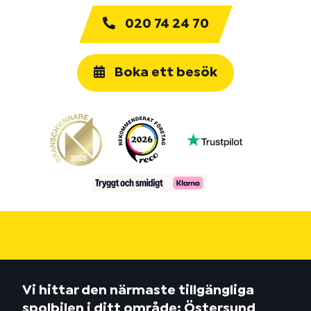
020 74 24 70
Boka ett besök
Vi hittar den närmaste tillgängliga
spolbilen i ditt område: Östersund