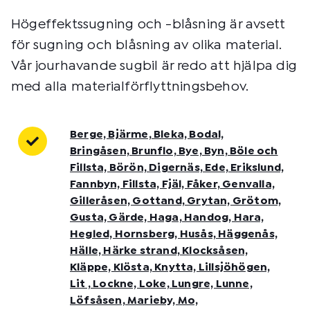
Högeffektssugning och -blåsning är avsett
för sugning och blåsning av olika material.
Vår jourhavande sugbil är redo att hjälpa dig
med alla materialförflyttningsbehov.
Berge, Bjärme, Bleka, Bodal,
Bringåsen, Brunflo, Bye, Byn, Böle och
Fillsta, Börön, Digernäs, Ede, Erikslund,
Fannbyn, Fillsta, Fjäl, Fåker, Genvalla,
Gilleråsen, Gottand, Grytan, Grötom,
Gusta, Gärde, Haga, Handog, Hara,
Hegled, Hornsberg, Husås, Häggenås,
Hälle, Härke strand, Klocksåsen,
Kläppe, Klösta, Knytta, Lillsjöhögen,
Lit , Lockne, Loke, Lungre, Lunne,
Löfsåsen, Marieby, Mo,