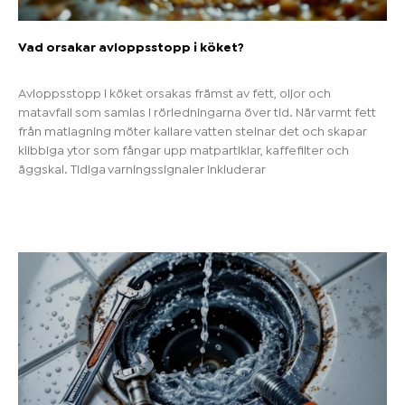
Vad orsakar avloppsstopp i köket?
Avloppsstopp i köket orsakas främst av fett, oljor och
matavfall som samlas i rörledningarna över tid. När varmt fett
från matlagning möter kallare vatten stelnar det och skapar
klibbiga ytor som fångar upp matpartiklar, kaffefilter och
äggskal. Tidiga varningssignaler inkluderar