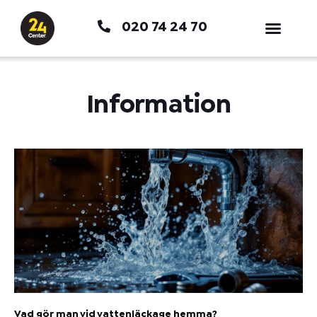
Hoppa
020 74 24 70
till
innehåll
Information
Vad gör man vid vattenläckage hemma?