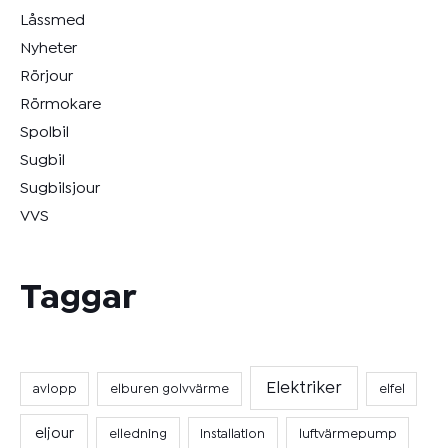
Låssmed
Nyheter
Rörjour
Rörmokare
Spolbil
Sugbil
Sugbilsjour
VVS
Taggar
Elektriker
avlopp
elburen golvvärme
elfel
eljour
elledning
Installation
luftvärmepump