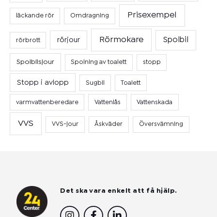
Prisexempel
läckande rör
Omdragning
Rörmokare
Spolbil
rörjour
rörbrott
Spolbilsjour
Spolning av toalett
stopp
Stopp i avlopp
Sugbil
Toalett
varmvattenberedare
Vattenlås
Vattenskada
VVS
VVS-jour
Åskväder
Översvämning
Det ska vara enkelt att få hjälp.
I
F
L