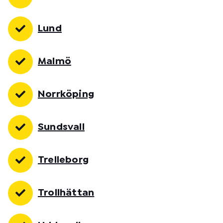
Lund
Malmö
Norrköping
Sundsvall
Trelleborg
Trollhättan