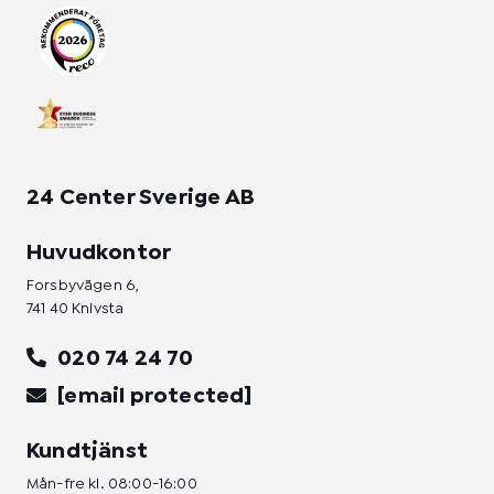
r
o
i
a
k
n
m
-
-
f
i
n
24 Center Sverige AB
Huvudkontor
Forsbyvägen 6,
741 40 Knivsta
020 74 24 70
[email protected]
Kundtjänst
Mån-fre kl. 08:00-16:00