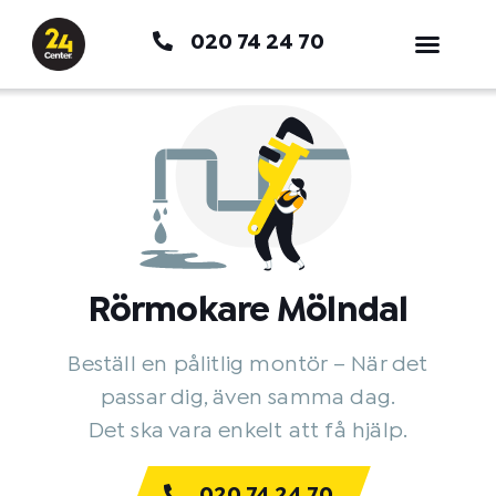
Hoppa
020 74 24 70
till
innehåll
Rörmokare Mölndal
Beställ en pålitlig montör – När det
passar dig, även samma dag.
Det ska vara enkelt att få hjälp.
020 74 24 70