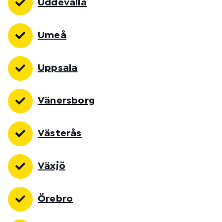
Uddevalla
Umeå
Uppsala
Vänersborg
Västerås
Växjö
Örebro