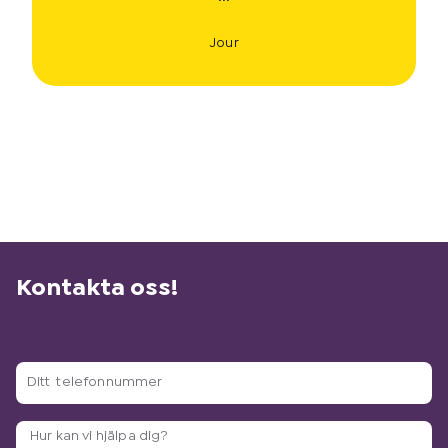
Jour
Kontakta oss!
D
i
t
A
t