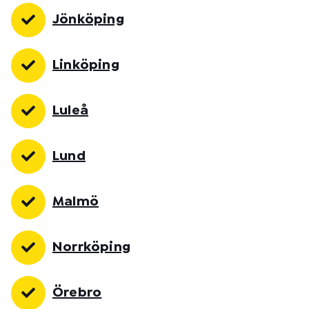
Jönköping
Linköping
Luleå
Lund
Malmö
Norrköping
Örebro