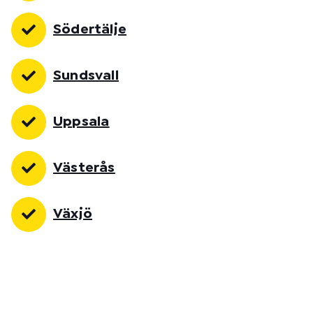
Södertälje
Sundsvall
Uppsala
Västerås
Växjö