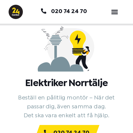
Hoppa
020 74 24 70
till
innehåll
Elektriker Norrtälje
Beställ en pålitlig montör – När det
passar dig, även samma dag.
Det ska vara enkelt att få hjälp.
020 74 24 70