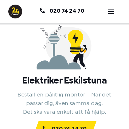
Hoppa
020 74 24 70
till
innehåll
Elektriker Eskilstuna
Beställ en pålitlig montör – När det
passar dig, även samma dag.
Det ska vara enkelt att få hjälp.
020 74 24 70