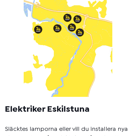
o
d
:
Elektriker Eskilstuna
Släcktes lamporna eller vill du installera nya