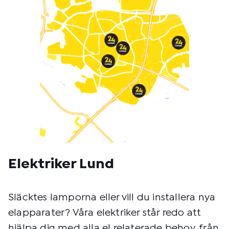
o
d
:
Elektriker Lund
Släcktes lamporna eller vill du installera nya
elapparater? Våra elektriker står redo att
hjälpa dig med alla el relaterade behov, från