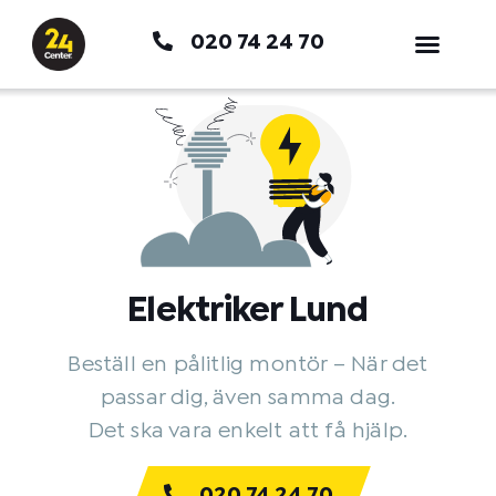
Hoppa
020 74 24 70
till
innehåll
Elektriker Lund
Beställ en pålitlig montör – När det
passar dig, även samma dag.
Det ska vara enkelt att få hjälp.
020 74 24 70