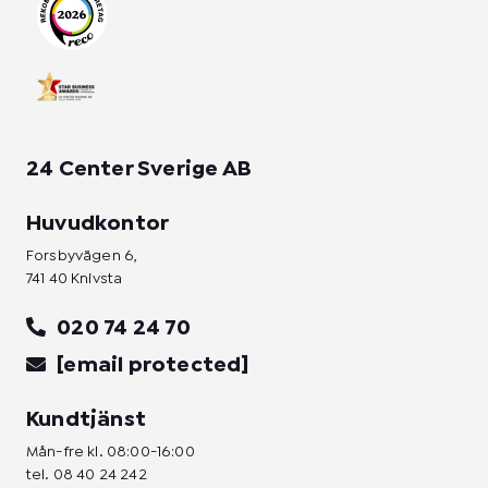
a
k
n
m
-
-
f
i
n
24 Center Sverige AB
Huvudkontor
Forsbyvägen 6,
741 40 Knivsta
020 74 24 70
[email protected]
Kundtjänst
Mån-fre kl. 08:00-16:00
tel.
08 40 24 242