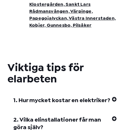
Klostergården, Sankt Lars
Rådmansvången, Värpinge,
Papegojalyckan, Västra Innerstaden,
Kobjer, Gunnesbo, Pilsåker
Viktiga tips för
elarbeten
1. Hur mycket kostar en elektriker?
2. Vilka elinstallationer får man
göra själv?