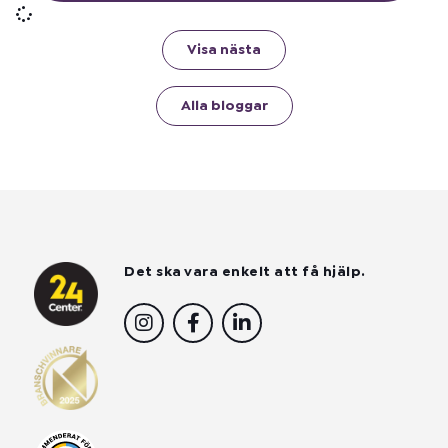
Visa nästa
Alla bloggar
Det ska vara enkelt att få hjälp.
I
F
L
n
a
i
s
c
n
t
e
k
a
b
e
g
o
d
r
o
i