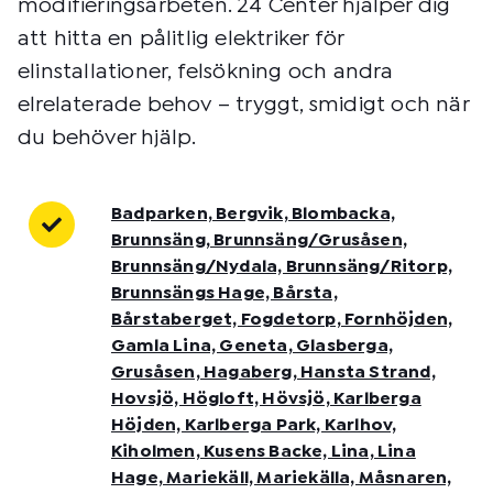
modifieringsarbeten. 24 Center hjälper dig
att hitta en pålitlig elektriker för
elinstallationer, felsökning och andra
elrelaterade behov – tryggt, smidigt och när
du behöver hjälp.
Badparken, Bergvik, Blombacka,
Brunnsäng, Brunnsäng/Grusåsen,
Brunnsäng/Nydala, Brunnsäng/Ritorp,
Brunnsängs Hage, Bårsta,
Bårstaberget, Fogdetorp, Fornhöjden,
Gamla Lina, Geneta, Glasberga,
Grusåsen, Hagaberg, Hansta Strand,
Hovsjö, Högloft, Hövsjö, Karlberga
Höjden, Karlberga Park, Karlhov,
Kiholmen, Kusens Backe, Lina, Lina
Hage, Mariekäll, Mariekälla, Måsnaren,