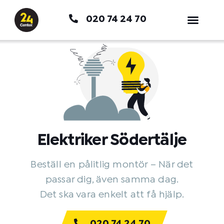
Hoppa
020 74 24 70
till
innehåll
Elektriker Södertälje
Beställ en pålitlig montör – När det
passar dig, även samma dag.
Det ska vara enkelt att få hjälp.
020 74 24 70