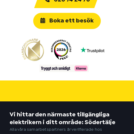
Boka ett besök
Vi hittar den närmaste tillgängliga
elektrikern i ditt område: Södertälje
Alla våra samarbetspartners är verifierade hos