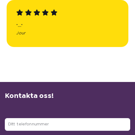
"..."
Jour
Kontakta oss!
D
i
t