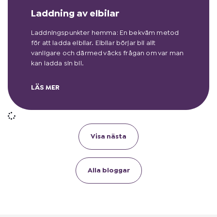
Laddning av elbilar
Laddningspunkter hemma: En bekväm metod
för att ladda elbilar. Elbilar börjar bli allt
vanligare och därmed väcks frågan om var man
kan ladda sin bil.
LÄS MER
Visa nästa
Alla bloggar