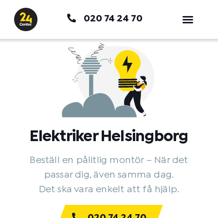
Hoppa
020 74 24 70
till
innehåll
Elektriker Helsingborg
Beställ en pålitlig montör – När det
passar dig, även samma dag.
Det ska vara enkelt att få hjälp.
020 74 24 70