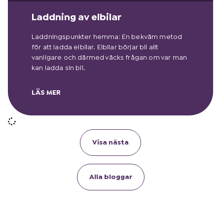
Laddning av elbilar
Laddningspunkter hemma: En bekväm metod
för att ladda elbilar. Elbilar börjar bli allt
vanligare och därmed väcks frågan om var man
kan ladda sin bil.
LÄS MER
Visa nästa
Alla bloggar