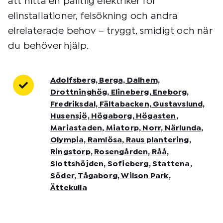
att hitta en pålitlig elektriker för
elinstallationer, felsökning och andra
elrelaterade behov – tryggt, smidigt och när
du behöver hjälp.
Adolfsberg, Berga, Dalhem,
Drottninghög, Elineberg, Eneborg,
Fredriksdal, Fältabacken, Gustavslund,
Husensjö, Högaborg, Högasten,
Mariastaden, Miatorp, Norr, Närlunda,
Olympia, Ramlösa, Raus plantering,
Ringstorp, Rosengården, Råå,
Slottshöjden, Sofieberg, Stattena,
Söder, Tågaborg, Wilson Park,
Ättekulla