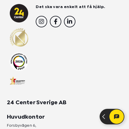
Det ska vara enkelt att få hjälp.
I
F
L
n
a
i
s
c
n
t
e
k
a
b
e
g
o
d
r
o
i
a
k
n
m
-
-
f
i
n
24 Center Sverige AB
Huvudkontor
Forsbyvägen 6,