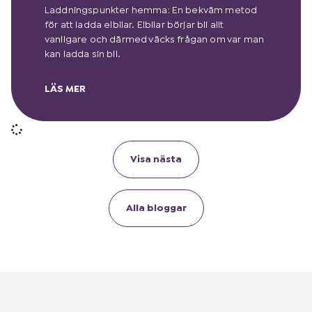
Laddningspunkter hemma: En bekväm metod
för att ladda elbilar. Elbilar börjar bli allt
vanligare och därmed väcks frågan om var man
kan ladda sin bil.
LÄS MER
Visa nästa
Alla bloggar