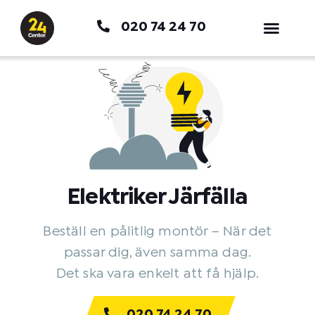
Hoppa
020 74 24 70
till
innehåll
Elektriker Järfälla
Beställ en pålitlig montör – När det
passar dig, även samma dag.
Det ska vara enkelt att få hjälp.
020 74 24 70