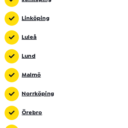
Linköping
Luleå
Lund
Malmö
Norrköping
Örebro