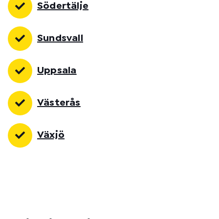
Södertälje
Sundsvall
Uppsala
Västerås
Växjö