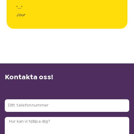
"..."
Jour
Kontakta oss!
D
i
t
A
t
r
t
b
e