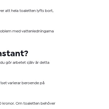
 att hela toaletten lyfts bort,
r problem med vattenledningarna
nstant?
u gör arbetet själv är detta
riset varierar beroende på
00 kronor. Om toaletten behöver