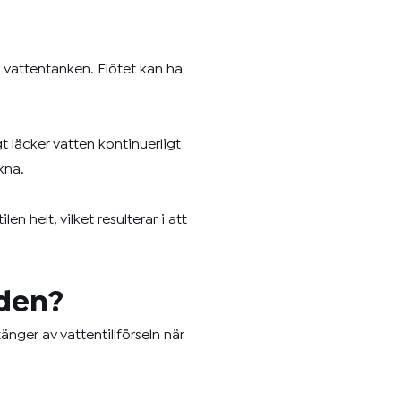
i vattentanken. Flötet kan ha
t läcker vatten kontinuerligt
kna.
 helt, vilket resulterar i att
iden?
nger av vattentillförseln när