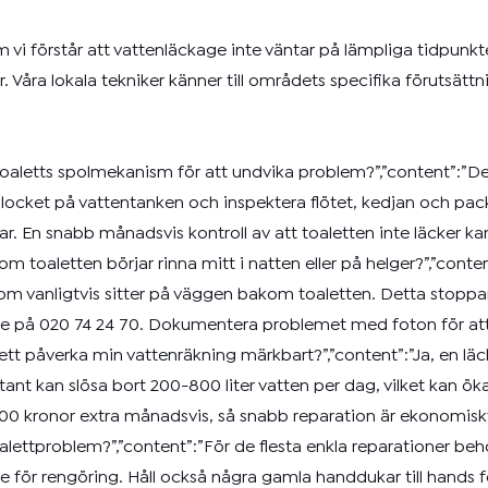
om vi förstår att vattenläckage inte väntar på lämpliga tidpunkt
. Våra lokala tekniker känner till områdets specifika förutsät
min toaletts spolmekanism för att undvika problem?”,”content”:
cket på vattentanken och inspektera flötet, kedjan och packni
ar. En snabb månadsvis kontroll av att toaletten inte läcker ka
a om toaletten börjar rinna mitt i natten eller på helger?”,”con
som vanligtvis sitter på väggen bakom toaletten. Detta stoppar l
e på 020 74 24 70. Dokumentera problemet med foton för att
oalett påverka min vattenräkning märkbart?”,”content”:”Ja, en l
tant kan slösa bort 200-800 liter vatten per dag, vilket kan ö
kronor extra månadsvis, så snabb reparation är ekonomiskt moti
alettproblem?”,”content”:”För de flesta enkla reparationer beh
ste för rengöring. Håll också några gamla handdukar till hands f