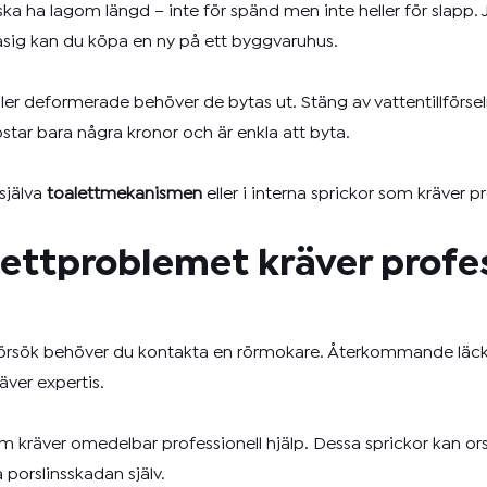
a ha lagom längd – inte för spänd men inte heller för slapp. J
asig kan du köpa en ny på ett byggvaruhus.
ler deformerade behöver de bytas ut. Stäng av vattentillförse
tar bara några kronor och är enkla att byta.
själva
toalettmekanismen
eller i interna sprickor som kräver p
alettproblemet kräver profe
sförsök behöver du kontakta en rörmokare. Återkommande läck
äver expertis.
n som kräver omedelbar professionell hjälp. Dessa sprickor kan 
 porslinsskadan själv.