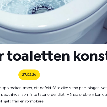
r toaletten kons
27.02.26
spolmekanismen, ett defekt flöte eller slitna packningar i va
eller packningar som inte tätar ordentligt. Många problem kan du
l hjälp från en rörmokare.