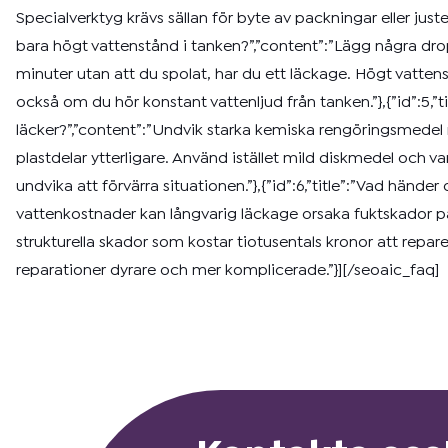
Specialverktyg krävs sällan för byte av packningar eller juste
bara högt vattenstånd i tanken?”,”content”:”Lägg några dro
minuter utan att du spolat, har du ett läckage. Högt vattenst
också om du hör konstant vattenljud från tanken.”},{”id”:5,”
läcker?”,”content”:”Undvik starka kemiska rengöringsmed
plastdelar ytterligare. Använd istället mild diskmedel och v
undvika att förvärra situationen.”},{”id”:6,”title”:”Vad hän
vattenkostnader kan långvarig läckage orsaka fuktskador på 
strukturella skador som kostar tiotusentals kronor att repa
reparationer dyrare och mer komplicerade.”}][/seoaic_faq]