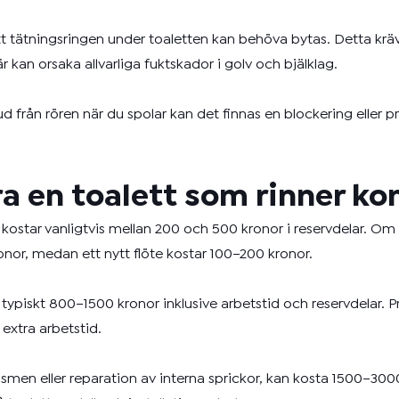
 tätningsringen under toaletten kan behöva bytas. Detta kräver
r kan orsaka allvarliga fuktskador i golv och bjälklag.
ljud från rören när du spolar kan det finnas en blockering elle
ra en toalett som rinner ko
ostar vanligtvis mellan 200 och 500 kronor i reservdelar. Om d
or, medan ett nytt flöte kostar 100–200 kronor.
typiskt 800–1500 kronor inklusive arbetstid och reservdelar. P
extra arbetstid.
men eller reparation av interna sprickor, kan kosta 1500–30