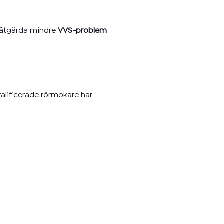
t åtgärda mindre
VVS-problem
kvalificerade rörmokare har