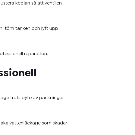
ustera kedjan så att ventilen
ln, töm tanken och lyft upp
rofessionell reparation.
ssionell
age trots byte av packningar
orsaka vattenläckage som skadar