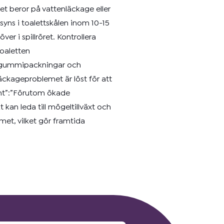
met beror på vattenläckage eller
yns i toalettskålen inom 10-15
er i spillröret. Kontrollera
toaletten
a gummipackningar och
läckageproblemet är löst för att
tent”:”Förutom ökade
kan leda till mögeltillväxt och
met, vilket gör framtida