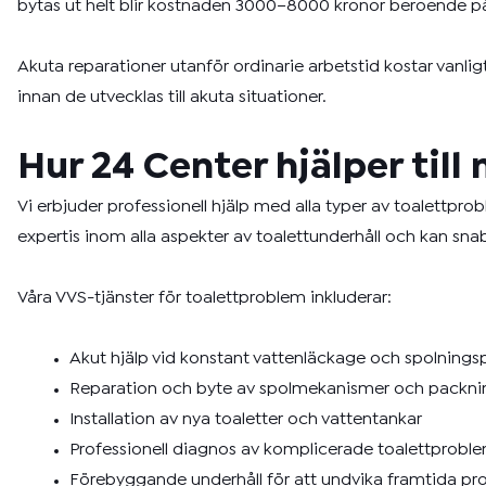
bytas ut helt blir kostnaden 3000–8000 kronor beroende på 
Akuta reparationer utanför ordinarie arbetstid kostar vanl
innan de utvecklas till akuta situationer.
Hur 24 Center hjälper til
Vi erbjuder professionell hjälp med alla typer av toalettprob
expertis inom alla aspekter av toalettunderhåll och kan sna
Våra VVS-tjänster för toalettproblem inkluderar:
Akut hjälp vid konstant vattenläckage och spolning
Reparation och byte av spolmekanismer och packni
Installation av nya toaletter och vattentankar
Professionell diagnos av komplicerade toalettprobl
Förebyggande underhåll för att undvika framtida p