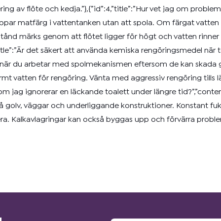
ring av flöte och kedja.”},{”id”:4,”title”:”Hur vet jag om proble
ppar matfärg i vattentanken utan att spola. Om färgat vatten s
ånd märks genom att flötet ligger för högt och vatten rinner öv
title”:”Är det säkert att använda kemiska rengöringsmedel när 
el när du arbetar med spolmekanismen eftersom de kan skad
armt vatten för rengöring. Vänta med aggressiv rengöring tills 
der om jag ignorerar en läckande toalett under längre tid?”,”con
golv, väggar och underliggande konstruktioner. Konstant fukt 
rera. Kalkavlagringar kan också byggas upp och förvärra proble