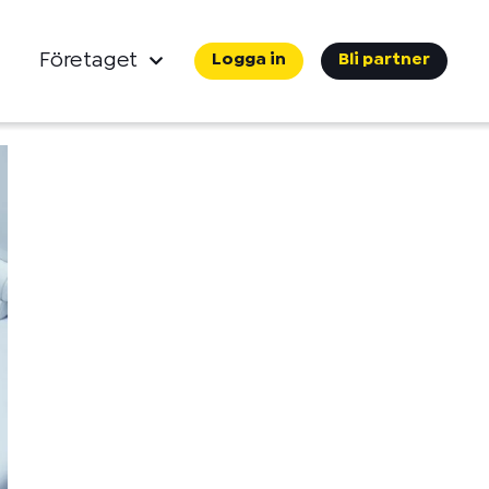
Företaget
Logga in
Bli partner