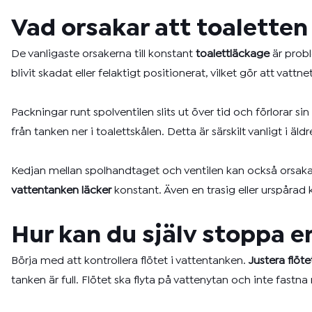
Vad orsakar att toaletten
De vanligaste orsakerna till konstant
toalettläckage
är probl
blivit skadat eller felaktigt positionerat, vilket gör att vattn
Packningar runt spolventilen slits ut över tid och förlorar s
från tanken ner i toalettskålen. Detta är särskilt vanligt i 
Kedjan mellan spolhandtaget och ventilen kan också orsaka pro
vattentanken läcker
konstant. Även en trasig eller urspårad
Hur kan du själv stoppa e
Börja med att kontrollera flötet i vattentanken.
Justera flöte
tanken är full. Flötet ska flyta på vattenytan och inte fastn