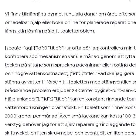
Vi finns tillgängliga dygnet runt, alla dagar om året, efters
omedelbar hjälp eller boka online för planerade reparationer
långsiktig lösning på ditt toalettproblem.
[seoaic_faq][{”id”:0,”title”:”Hur ofta bör jag kontrollera 
kontrollera spolmekanismen var 6:e månad genom att lyfta lo
tecken på slitage som spruckna packningar eller rostiga del
och högre vattenkostnader.”},{”id”:1,”title”:”Vad ska jag gör
stänga av vattentillförseln till toaletten med stängventilen 
brådskande problem erbjuder 24 Center dygnet-runt-servic
hjälp anländer.”},{”id”:2,”title”:”Kan en konstant rinnande t
vattenförbrukningen dramatiskt. En toalett som rinner kons
2000 kronor per månad. Även små läckage kan kosta 100-300 
verktyg behöver jag för att själv reparera grundläggande to
skiftnyckel, en liten skruvmejsel och eventuellt en liten bor