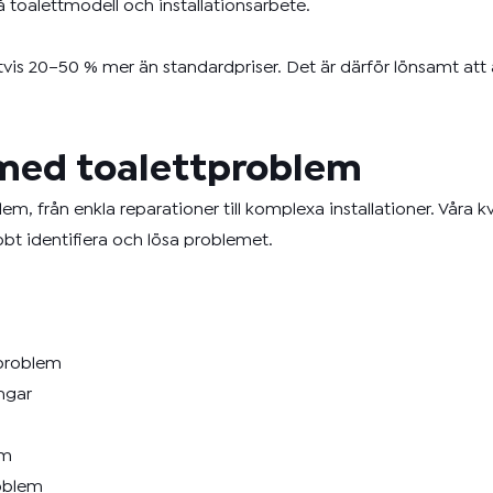
toalettmodell och installationsarbete.
igtvis 20–50 % mer än standardpriser. Det är därför lönsamt at
l med toalettproblem
lem, från enkla reparationer till komplexa installationer. Våra 
bbt identifiera och lösa problemet.
sproblem
ngar
em
roblem