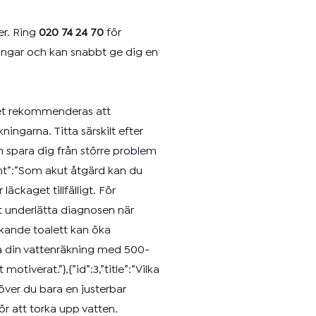
er. Ring
020 74 24 70
för
tningar och kan snabbt ge dig en
”Det rekommenderas att
ngarna. Titta särskilt efter
n spara dig från större problem
tent”:”Som akut åtgärd kan du
äckaget tillfälligt. För
 underlätta diagnosen när
äckande toalett kan öka
ka din vattenräkning med 500-
verat.”},{”id”:3,”title”:”Vilka
över du bara en justerbar
ör att torka upp vatten.