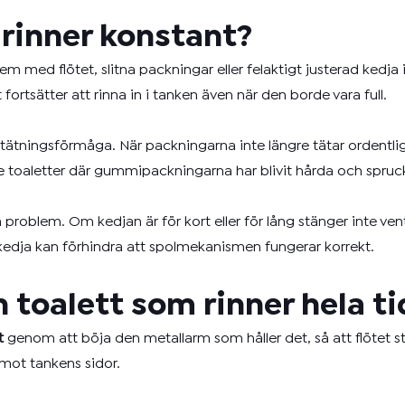
 rinner konstant?
em med flötet, slitna packningar eller felaktigt justerad kedja 
et fortsätter att rinna in i tanken även när den borde vara full.
in tätningsförmåga. När packningarna inte längre tätar ordentlig
äldre toaletter där gummipackningarna har blivit hårda och spruc
blem. Om kedjan är för kort eller för lång stänger inte ventilen
 kedja kan förhindra att spolmekanismen fungerar korrekt.
n toalett som rinner hela t
t
genom att böja den metallarm som håller det, så att flötet stä
a mot tankens sidor.