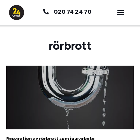
Hoppa
020 74 24 70
till
innehåll
rörbrott
Reparation av rörbrott som jourarbete