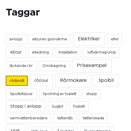
Taggar
Elektriker
avlopp
elburen golvvärme
elfel
eljour
elledning
Installation
luftvärmepump
Prisexempel
läckande rör
Omdragning
Rörmokare
Spolbil
rörjour
rörbrott
Spolbilsjour
Spolning av toalett
stopp
Stopp i avlopp
Sugbil
Toalett
varmvattenberedare
Vattenlås
Vattenskada